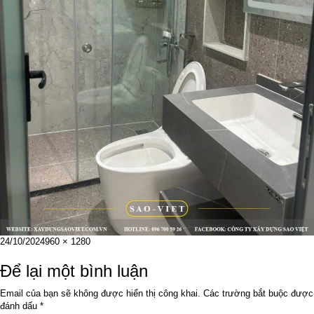
Đăng
Kích
24/10/2024
960 × 1280
vào
cỡ
ngày
đầy
Để lại một bình luận
đủ
Email của bạn sẽ không được hiển thị công khai.
Các trường bắt buộc được
đánh dấu
*