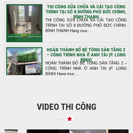
THI CÔNG SỬA CHỮA VÀ CẢI TẠO CÔNG
TRÌNH TẠI SỐ 8 ĐƯỜNG PHÓ ĐỨC CHÍNH,
BÌNH THẠNH
THI CÔNG SỬA CHỮA VÀ CẢI TẠO CÔNG
TRÌNH TẠI SỐ 8 ĐƯỜNG PHÓ ĐỨC CHÍNH,
BÌNH THẠNH Hạng mục:...
HOÀN THÀNH ĐỔ BÊ TÔNG SÀN TẦNG 2
– CÔNG TRÌNH NHÀ Ở ANH TÀI (P. LONG
BÌNH)
HOÀN THÀNH ĐỔ BÊ TÔNG SÀN TẦNG 2 –
CÔNG TRÌNH NHÀ Ở ANH TÀI (P. LONG
BÌNH) Hạng mục:...
KHỞI CÔNG THI CÔNG TRỌN GÓI NHÀ
PHỐ TẠI QUẬN BÌNH TÂN, TP.HCM
VIDEO THI CÔNG
Tiếp nối sự tin tưởng từ quý khách hàng, vừa
qua Công Ty TNHH Thiết Kế Xây Dựng Sao
Việt...