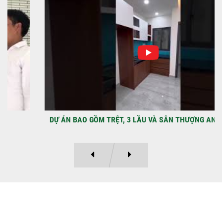
NHẬN CHÌA KHÓA – TRAO TỔ ẤM MỚI
TẠI PHƯỜNG AN LẠC
Địa điểm: Đường Lâm Hoành, phường An
LạcGia chủ: Anh Kỳ Xây Dựng Sao Việt chính
thức hoàn tất và...
DỰ ÁN BAO GỒM TRỆT, 3 LẦU VÀ SÂN THƯỢNG ANH THANH
Ý KIẾN KHÁCH HÀNG