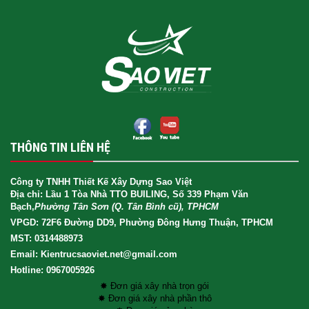
THÔNG TIN LIÊN HỆ
Công ty TNHH Thiết Kế Xây Dựng Sao Việt
Địa chỉ: Lầu 1 Tòa Nhà TTO BUILING, Số 339 Phạm Văn
Bạch,
Phường Tân Sơn (Q. Tân Bình cũ), TPHCM
VPGD: 72F6 Đường DD9, Phường Đông Hưng Thuận, TPHCM
MST: 0314488973
Email: Kientrucsaoviet.net@gmail.com
Hotline: 0967005926
✸ Đơn giá xây nhà trọn gói
✸ Đơn giá xây nhà phần thô