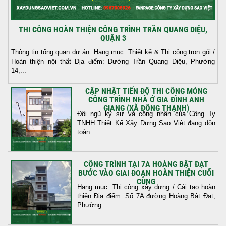
THI CÔNG HOÀN THIỆN CÔNG TRÌNH TRẦN QUANG DIỆU,
QUẬN 3
Thông tin tổng quan dự án: Hạng mục: Thiết kế & Thi công trọn gói /
Hoàn thiện nội thất Địa điểm: Đường Trần Quang Diệu, Phường
14,...
CẬP NHẬT TIẾN ĐỘ THI CÔNG MÓNG
CÔNG TRÌNH NHÀ Ở GIA ĐÌNH ANH
GIANG (XÃ ĐÔNG THẠNH)
Đội ngũ kỹ sư và công nhân của Công Ty
TNHH Thiết Kế Xây Dựng Sao Việt đang dồn
toàn...
CÔNG TRÌNH TẠI 7A HOÀNG BẬT ĐẠT
BƯỚC VÀO GIAI ĐOẠN HOÀN THIỆN CUỐI
CÙNG
Hạng mục: Thi công xây dựng / Cải tạo hoàn
thiện Địa điểm: Số 7A đường Hoàng Bật Đạt,
Phường...