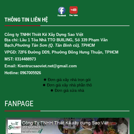
THÔNG TIN LIÊN HỆ
Công ty TNHH Thiết Kế Xây Dựng Sao Việt
Địa chỉ: Lầu 1 Tòa Nhà TTO BUILING, Số 339 Phạm Văn
Bạch,
Phường Tân Sơn (Q. Tân Bình cũ), TPHCM
VPGD: 72F6 Đường DD9, Phường Đông Hưng Thuận, TPHCM
MST: 0314488973
Email: Kientrucsaoviet.net@gmail.com
Hotline: 0967005926
✸ Đơn giá xây nhà trọn gói
✸ Đơn giá xây nhà phần thô
✸ Đơn giá sửa nhà
FANPAGE