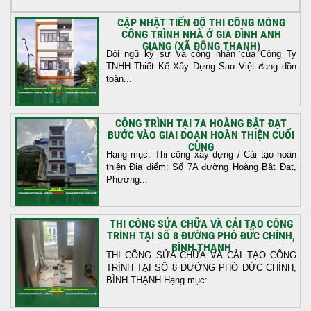
CẬP NHẬT TIẾN ĐỘ THI CÔNG MÓNG
CÔNG TRÌNH NHÀ Ở GIA ĐÌNH ANH
GIANG (XÃ ĐÔNG THẠNH)
Đội ngũ kỹ sư và công nhân của Công Ty
TNHH Thiết Kế Xây Dựng Sao Việt đang dồn
toàn...
CÔNG TRÌNH TẠI 7A HOÀNG BẬT ĐẠT
BƯỚC VÀO GIAI ĐOẠN HOÀN THIỆN CUỐI
CÙNG
Hạng mục: Thi công xây dựng / Cải tạo hoàn
thiện Địa điểm: Số 7A đường Hoàng Bật Đạt,
Phường...
THI CÔNG SỬA CHỮA VÀ CẢI TẠO CÔNG
TRÌNH TẠI SỐ 8 ĐƯỜNG PHÓ ĐỨC CHÍNH,
BÌNH THẠNH
THI CÔNG SỬA CHỮA VÀ CẢI TẠO CÔNG
TRÌNH TẠI SỐ 8 ĐƯỜNG PHÓ ĐỨC CHÍNH,
BÌNH THẠNH Hạng mục:...