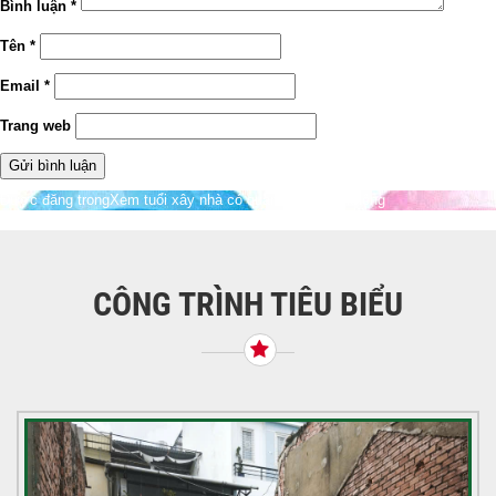
Bình luận
*
Tên
*
Email
*
Trang web
Điều
Được đăng trong
Xem tuổi xây nhà có quan trọng hay không
hướng
bài
viết
CÔNG TRÌNH TIÊU BIỂU