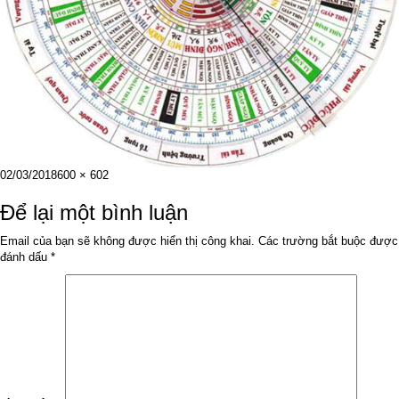
Đăng
Kích
02/03/2018
600 × 602
vào
cỡ
ngày
đầy
Để lại một bình luận
đủ
Email của bạn sẽ không được hiển thị công khai.
Các trường bắt buộc được
đánh dấu
*