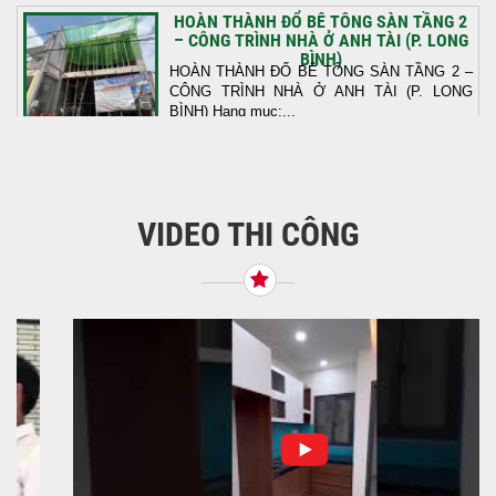
HOÀN THÀNH ĐỔ BÊ TÔNG SÀN TẦNG 2
– CÔNG TRÌNH NHÀ Ở ANH TÀI (P. LONG
BÌNH)
HOÀN THÀNH ĐỔ BÊ TÔNG SÀN TẦNG 2 –
CÔNG TRÌNH NHÀ Ở ANH TÀI (P. LONG
BÌNH) Hạng mục:...
KHỞI CÔNG THI CÔNG TRỌN GÓI NHÀ
PHỐ TẠI QUẬN BÌNH TÂN, TP.HCM
VIDEO THI CÔNG
Tiếp nối sự tin tưởng từ quý khách hàng, vừa
qua Công Ty TNHH Thiết Kế Xây Dựng Sao
Việt...
NHẬN CHÌA KHÓA – TRAO TỔ ẤM MỚI
TẠI PHƯỜNG AN LẠC
Địa điểm: Đường Lâm Hoành, phường An
LạcGia chủ: Anh Kỳ Xây Dựng Sao Việt chính
thức hoàn tất và...