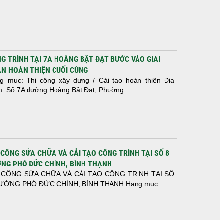
G TRÌNH TẠI 7A HOÀNG BẬT ĐẠT BƯỚC VÀO GIAI
N HOÀN THIỆN CUỐI CÙNG
g mục: Thi công xây dựng / Cải tạo hoàn thiện Địa
m: Số 7A đường Hoàng Bật Đạt, Phường...
 CÔNG SỬA CHỮA VÀ CẢI TẠO CÔNG TRÌNH TẠI SỐ 8
NG PHÓ ĐỨC CHÍNH, BÌNH THẠNH
 CÔNG SỬA CHỮA VÀ CẢI TẠO CÔNG TRÌNH TẠI SỐ
ƯỜNG PHÓ ĐỨC CHÍNH, BÌNH THẠNH Hạng mục:...