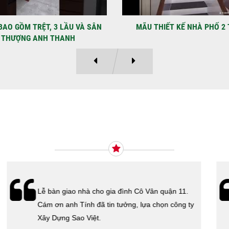
LẠ
Địa
Kỳ 
THIẾT KẾ NHÀ PHỐ 2 TẦNG
MẪU NHÀ PHỐ 4×12 1 TRỆT
Ý KIẾN KHÁCH HÀNG
Xây Dựng Sao Việt vừa ký hợp đồng xây dựng
nhà cho cô Kim Thanh Quận 6. Cám ơn cô đã tin
tưởng lựa chọn công ty Xây Dựng Sao Việt.