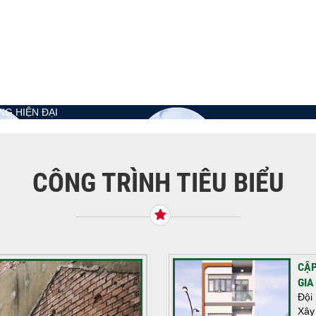
G HIỆN ĐẠI
CÔNG TRÌNH TIÊU BIỂU
CẬP
GIA
Đội
Xây