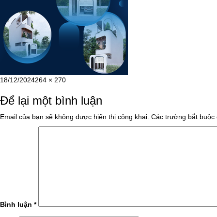
Đăng
Kích
18/12/2024
264 × 270
vào
cỡ
Để lại một bình luận
ngày
đầy
đủ
Email của bạn sẽ không được hiển thị công khai.
Các trường bắt buộc
Bình luận
*