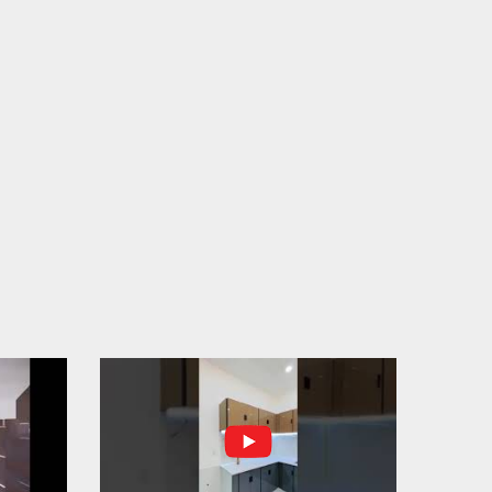
N THÀNH ĐỔ BÊ TÔNG SÀN TẦNG 2 – CÔNG TRÌNH
 Ở ANH TÀI (P. LONG BÌNH)
N THÀNH ĐỔ BÊ TÔNG SÀN TẦNG 2 – CÔNG TRÌNH
 Ở ANH TÀI (P. LONG BÌNH) Hạng mục:...
I CÔNG THI CÔNG TRỌN GÓI NHÀ PHỐ TẠI QUẬN
H TÂN, TP.HCM
p nối sự tin tưởng từ quý khách hàng, vừa qua Công Ty
H Thiết Kế Xây Dựng Sao Việt...
N CHÌA KHÓA – TRAO TỔ ẤM MỚI TẠI PHƯỜNG AN