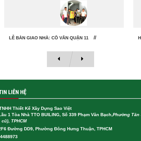
HỢP ĐỒNG THI CÔNG TRỌN GÓI QUẬN 6
IN LIÊN HỆ
TNHH Thiết Kế Xây Dựng Sao Việt
 Lầu 1 Tòa Nhà TTO BUILING, Số 339 Phạm Văn Bạch,
Phường Tân 
h cũ), TPHCM
2F6 Đường DD9, Phường Đông Hưng Thuận, TPHCM
14488973