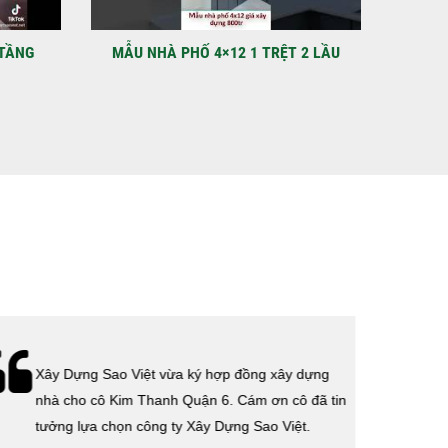
C
 điểm: Đường Lâm Hoành, phường An LạcGia chủ: Anh
Xây Dựng Sao Việt chính thức hoàn tất và...
 2 LẦU
MẪU THIẾT KẾ VILA QUẬN 12 NHÀ ANH
VIDEO N
HÙNG
Lễ bàn giao nhà cho gia đình anh Tính quận 3.
Cám ơn anh Tính đã tin tưởng, lựa chọn công ty
Xây Dựng Sao Việt.