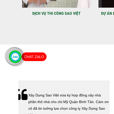
IỆT
DỰ ÁN BAO GỒM TRỆT, 3 LẦU VÀ SÂN
MÃU 
THƯỢNG ANH THANH
CHAT ZALO
hà
Lễ bàn giao nhà cho gia đình Cô Vân quận 11.
Cám ơn
Cám ơn anh Tính đã tin tưởng, lựa chọn công ty
 Sao
Xây Dựng Sao Việt.