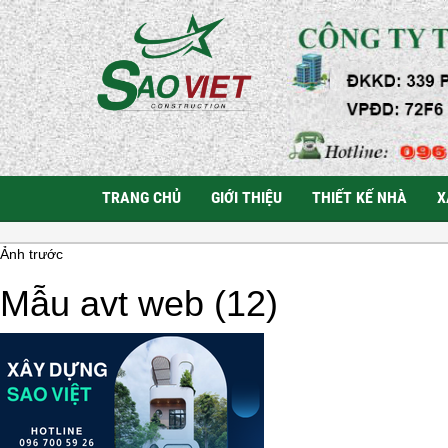
TRANG CHỦ
GIỚI THIỆU
THIẾT KẾ NHÀ
X
Ảnh trước
Mẫu avt web (12)