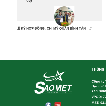
LỄ BÀN GIAO NHÀ: CÔ VÂN QUẬN 11
THÔNG T
Công ty 
Địa chỉ:
Tân Bìn
VPGD: 7
MST: 03