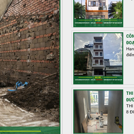
CÔN
ĐOẠ
Hạn
điể
THI
ĐƯỜ
THI
8 Đ