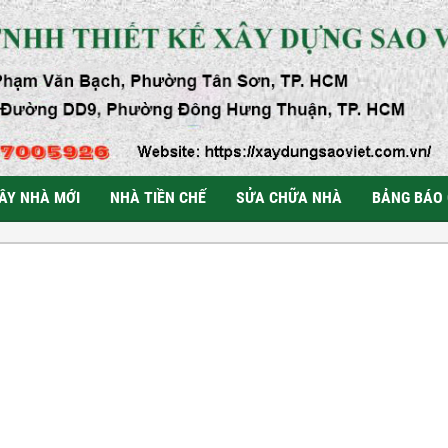
ÂY NHÀ MỚI
NHÀ TIỀN CHẾ
SỬA CHỮA NHÀ
BẢNG BÁO 