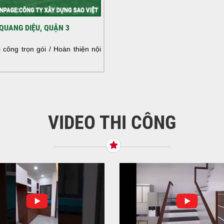
HOÀ
QUANG DIỆU, QUẬN 3
NHÀ
HOÀ
công trọn gói / Hoàn thiện nội
NHÀ
VIDEO THI CÔNG
KHỞ
BÌN
Tiế
TNH
NHẬ