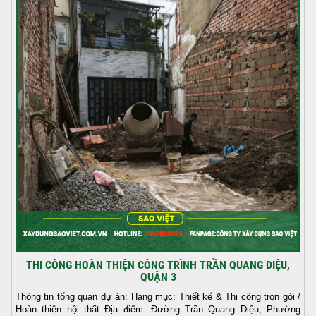
THI CÔNG HOÀN THIỆN CÔNG TRÌNH TRẦN QUANG DIỆU,
QUẬN 3
Thông tin tổng quan dự án: Hạng mục: Thiết kế & Thi công trọn gói /
Hoàn thiện nội thất Địa điểm: Đường Trần Quang Diệu, Phường