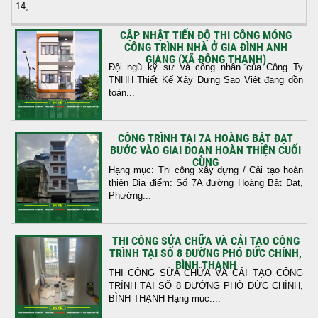
14,...
CẬP NHẬT TIẾN ĐỘ THI CÔNG MÓNG
CÔNG TRÌNH NHÀ Ở GIA ĐÌNH ANH
GIANG (XÃ ĐÔNG THẠNH)
Đội ngũ kỹ sư và công nhân của Công Ty
TNHH Thiết Kế Xây Dựng Sao Việt đang dồn
toàn...
CÔNG TRÌNH TẠI 7A HOÀNG BẬT ĐẠT
BƯỚC VÀO GIAI ĐOẠN HOÀN THIỆN CUỐI
CÙNG
Hạng mục: Thi công xây dựng / Cải tạo hoàn
thiện Địa điểm: Số 7A đường Hoàng Bật Đạt,
Phường...
THI CÔNG SỬA CHỮA VÀ CẢI TẠO CÔNG
TRÌNH TẠI SỐ 8 ĐƯỜNG PHÓ ĐỨC CHÍNH,
BÌNH THẠNH
THI CÔNG SỬA CHỮA VÀ CẢI TẠO CÔNG
TRÌNH TẠI SỐ 8 ĐƯỜNG PHÓ ĐỨC CHÍNH,
BÌNH THẠNH Hạng mục:...