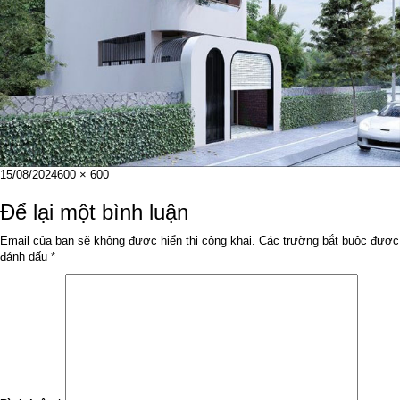
Đăng
Kích
15/08/2024
600 × 600
vào
cỡ
ngày
đầy
Để lại một bình luận
đủ
Email của bạn sẽ không được hiển thị công khai.
Các trường bắt buộc được
đánh dấu
*