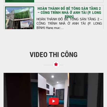
HOÀN THÀNH ĐỔ BÊ TÔNG SÀN TẦNG 2
– CÔNG TRÌNH NHÀ Ở ANH TÀI (P. LONG
BÌNH)
HOÀN THÀNH ĐỔ BÊ TÔNG SÀN TẦNG 2 –
CÔNG TRÌNH NHÀ Ở ANH TÀI (P. LONG
BÌNH) Hạng mục:...
KHỞI CÔNG THI CÔNG TRỌN GÓI NHÀ
PHỐ TẠI QUẬN BÌNH TÂN, TP.HCM
VIDEO THI CÔNG
Tiếp nối sự tin tưởng từ quý khách hàng, vừa
qua Công Ty TNHH Thiết Kế Xây Dựng Sao
Việt...
NHẬN CHÌA KHÓA – TRAO TỔ ẤM MỚI
TẠI PHƯỜNG AN LẠC
Địa điểm: Đường Lâm Hoành, phường An
LạcGia chủ: Anh Kỳ Xây Dựng Sao Việt chính
thức hoàn tất và...