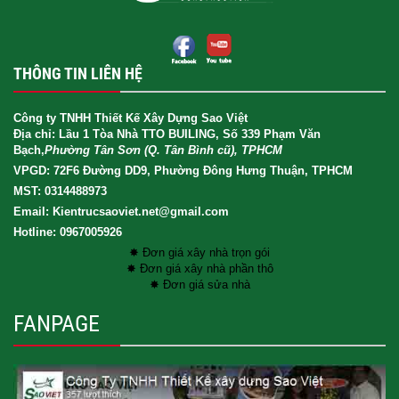
THÔNG TIN LIÊN HỆ
Công ty TNHH Thiết Kế Xây Dựng Sao Việt
Địa chỉ: Lầu 1 Tòa Nhà TTO BUILING, Số 339 Phạm Văn
Bạch,
Phường Tân Sơn (Q. Tân Bình cũ), TPHCM
VPGD: 72F6 Đường DD9, Phường Đông Hưng Thuận, TPHCM
MST: 0314488973
Email: Kientrucsaoviet.net@gmail.com
Hotline: 0967005926
✸ Đơn giá xây nhà trọn gói
✸ Đơn giá xây nhà phần thô
✸ Đơn giá sửa nhà
FANPAGE