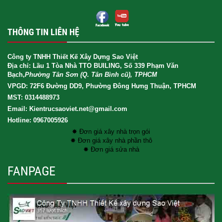
THÔNG TIN LIÊN HỆ
Công ty TNHH Thiết Kế Xây Dựng Sao Việt
Địa chỉ: Lầu 1 Tòa Nhà TTO BUILING, Số 339 Phạm Văn
Bạch,
Phường Tân Sơn (Q. Tân Bình cũ), TPHCM
VPGD: 72F6 Đường DD9, Phường Đông Hưng Thuận, TPHCM
MST: 0314488973
Email: Kientrucsaoviet.net@gmail.com
Hotline: 0967005926
✸ Đơn giá xây nhà trọn gói
✸ Đơn giá xây nhà phần thô
✸ Đơn giá sửa nhà
FANPAGE