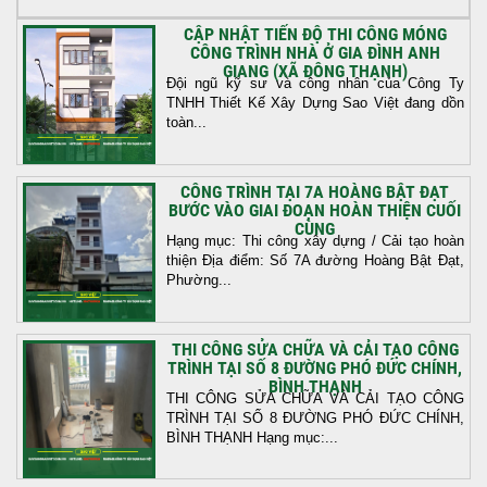
CẬP NHẬT TIẾN ĐỘ THI CÔNG MÓNG
CÔNG TRÌNH NHÀ Ở GIA ĐÌNH ANH
GIANG (XÃ ĐÔNG THẠNH)
Đội ngũ kỹ sư và công nhân của Công Ty
TNHH Thiết Kế Xây Dựng Sao Việt đang dồn
toàn...
CÔNG TRÌNH TẠI 7A HOÀNG BẬT ĐẠT
BƯỚC VÀO GIAI ĐOẠN HOÀN THIỆN CUỐI
CÙNG
Hạng mục: Thi công xây dựng / Cải tạo hoàn
thiện Địa điểm: Số 7A đường Hoàng Bật Đạt,
Phường...
THI CÔNG SỬA CHỮA VÀ CẢI TẠO CÔNG
TRÌNH TẠI SỐ 8 ĐƯỜNG PHÓ ĐỨC CHÍNH,
BÌNH THẠNH
THI CÔNG SỬA CHỮA VÀ CẢI TẠO CÔNG
TRÌNH TẠI SỐ 8 ĐƯỜNG PHÓ ĐỨC CHÍNH,
BÌNH THẠNH Hạng mục:...