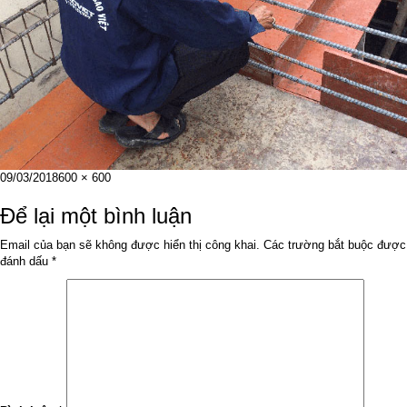
Đăng
Kích
09/03/2018
600 × 600
vào
cỡ
ngày
đầy
Để lại một bình luận
đủ
Email của bạn sẽ không được hiển thị công khai.
Các trường bắt buộc được
đánh dấu
*