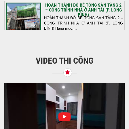
HOÀN THÀNH ĐỔ BÊ TÔNG SÀN TẦNG 2
– CÔNG TRÌNH NHÀ Ở ANH TÀI (P. LONG
BÌNH)
HOÀN THÀNH ĐỔ BÊ TÔNG SÀN TẦNG 2 –
CÔNG TRÌNH NHÀ Ở ANH TÀI (P. LONG
BÌNH) Hạng mục:...
KHỞI CÔNG THI CÔNG TRỌN GÓI NHÀ
PHỐ TẠI QUẬN BÌNH TÂN, TP.HCM
VIDEO THI CÔNG
Tiếp nối sự tin tưởng từ quý khách hàng, vừa
qua Công Ty TNHH Thiết Kế Xây Dựng Sao
Việt...
NHẬN CHÌA KHÓA – TRAO TỔ ẤM MỚI
TẠI PHƯỜNG AN LẠC
Địa điểm: Đường Lâm Hoành, phường An
LạcGia chủ: Anh Kỳ Xây Dựng Sao Việt chính
thức hoàn tất và...