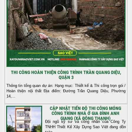
THI CÔNG HOÀN THIỆN CÔNG TRÌNH TRẦN QUANG DIỆU,
QUẬN 3
Thông tin tổng quan dự án: Hạng mục: Thiết kế & Thi công trọn gói /
Hoàn thiện nội thất Địa điểm: Đường Trần Quang Diệu, Phường
14,...
CẬP NHẬT TIẾN ĐỘ THI CÔNG MÓNG
CÔNG TRÌNH NHÀ Ở GIA ĐÌNH ANH
GIANG (XÃ ĐÔNG THẠNH)
Đội ngũ kỹ sư và công nhân của Công Ty
TNHH Thiết Kế Xây Dựng Sao Việt đang dồn