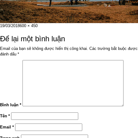
Đăng
Kích
19/03/2018
600 × 450
vào
cỡ
ngày
đầy
Để lại một bình luận
đủ
Email của bạn sẽ không được hiển thị công khai.
Các trường bắt buộc được
đánh dấu
*
Bình luận
*
Tên
*
Email
*