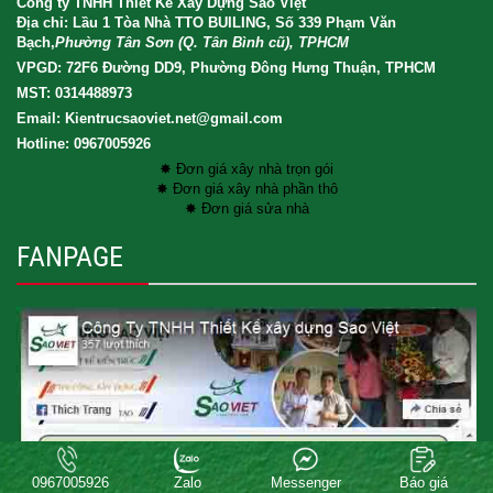
Công ty TNHH Thiết Kế Xây Dựng Sao Việt
Địa chỉ: Lầu 1 Tòa Nhà TTO BUILING, Số 339 Phạm Văn
Bạch,
Phường Tân Sơn (Q. Tân Bình cũ), TPHCM
VPGD: 72F6 Đường DD9, Phường Đông Hưng Thuận, TPHCM
MST: 0314488973
Email: Kientrucsaoviet.net@gmail.com
Hotline: 0967005926
✸ Đơn giá xây nhà trọn gói
✸ Đơn giá xây nhà phần thô
✸ Đơn giá sửa nhà
FANPAGE
Copyright® 2017 XAY DUNG SAO VIET CO.LTD . All rights reserved.
0967005926
Zalo
Messenger
Báo giá