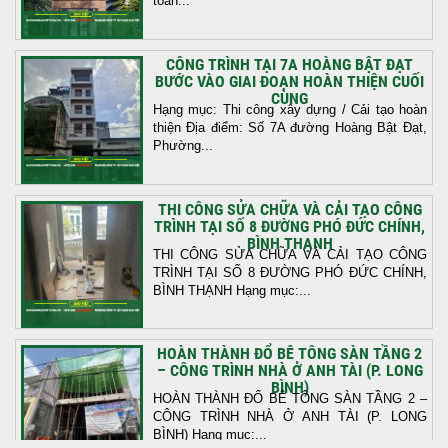
toàn...
CÔNG TRÌNH TẠI 7A HOÀNG BẬT ĐẠT
BƯỚC VÀO GIAI ĐOẠN HOÀN THIỆN CUỐI
CÙNG
Hạng mục: Thi công xây dựng / Cải tạo hoàn
thiện Địa điểm: Số 7A đường Hoàng Bật Đạt,
Phường...
THI CÔNG SỬA CHỮA VÀ CẢI TẠO CÔNG
TRÌNH TẠI SỐ 8 ĐƯỜNG PHÓ ĐỨC CHÍNH,
BÌNH THẠNH
THI CÔNG SỬA CHỮA VÀ CẢI TẠO CÔNG
TRÌNH TẠI SỐ 8 ĐƯỜNG PHÓ ĐỨC CHÍNH,
BÌNH THẠNH Hạng mục:...
HOÀN THÀNH ĐỔ BÊ TÔNG SÀN TẦNG 2
– CÔNG TRÌNH NHÀ Ở ANH TÀI (P. LONG
BÌNH)
HOÀN THÀNH ĐỔ BÊ TÔNG SÀN TẦNG 2 –
CÔNG TRÌNH NHÀ Ở ANH TÀI (P. LONG
BÌNH) Hạng mục:...