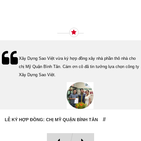
Ý KIẾN KHÁCH HÀNG
Lễ bàn giao nhà cho gia đình Cô Vân quận 11. Cám ơn anh Tính
đã tin tưởng, lựa chọn công ty Xây Dựng Sao Việt.
LỄ BÀN GIAO NHÀ: CÔ VÂN QUẬN 11