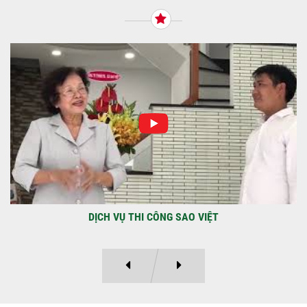
qua Công Ty TNHH Thiết Kế Xây Dựng Sao
Việt...
NHẬN CHÌA KHÓA – TRAO TỔ ẤM MỚI
TẠI PHƯỜNG AN LẠC
Địa điểm: Đường Lâm Hoành, phường An
LạcGia chủ: Anh Kỳ Xây Dựng Sao Việt chính
thức hoàn tất và...
DỰ ÁN BAO GỒM TRỆT, 3 LẦU VÀ SÂN THƯỢNG ANH THANH