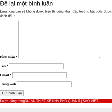
ngày
đầy
Để lại một bình luận
đủ
Email của bạn sẽ không được hiển thị công khai.
Các trường bắt buộc được
đánh dấu
*
Bình luận
*
Tên
*
Email
*
Trang web
Điều
Được đăng trong
DỰ ÁN THIẾT KẾ NHÀ PHỐ QUẬN 5 | SAO VIỆT
hướng