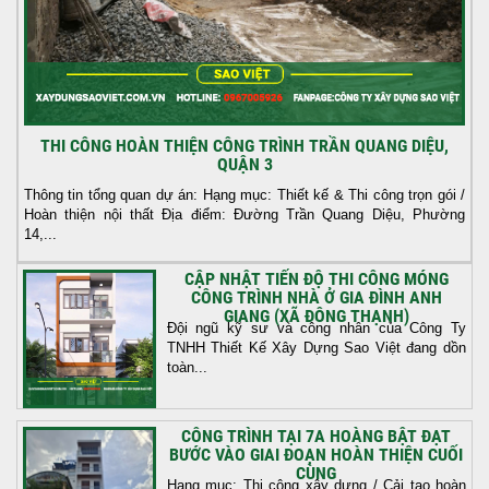
THI CÔNG HOÀN THIỆN CÔNG TRÌNH TRẦN QUANG DIỆU,
QUẬN 3
Thông tin tổng quan dự án: Hạng mục: Thiết kế & Thi công trọn gói /
Hoàn thiện nội thất Địa điểm: Đường Trần Quang Diệu, Phường
14,...
CẬP NHẬT TIẾN ĐỘ THI CÔNG MÓNG
CÔNG TRÌNH NHÀ Ở GIA ĐÌNH ANH
GIANG (XÃ ĐÔNG THẠNH)
Đội ngũ kỹ sư và công nhân của Công Ty
TNHH Thiết Kế Xây Dựng Sao Việt đang dồn
toàn...
CÔNG TRÌNH TẠI 7A HOÀNG BẬT ĐẠT
BƯỚC VÀO GIAI ĐOẠN HOÀN THIỆN CUỐI
CÙNG
Hạng mục: Thi công xây dựng / Cải tạo hoàn