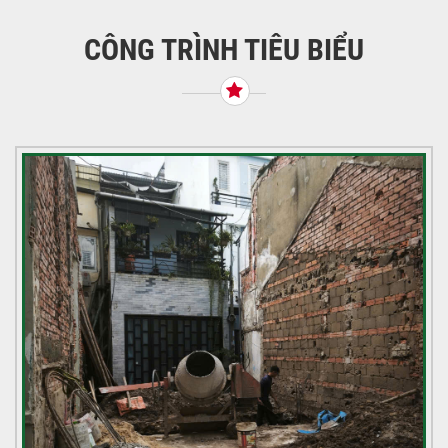
bài
viết
CÔNG TRÌNH TIÊU BIỂU