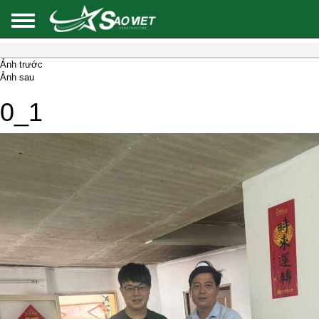
Ảnh trước
Ảnh sau
0_1