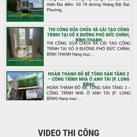
thiện Địa điểm: Số 7A đường Hoàng Bật Đạt,
Phường...
THI CÔNG SỬA CHỮA VÀ CẢI TẠO CÔNG
TRÌNH TẠI SỐ 8 ĐƯỜNG PHÓ ĐỨC CHÍNH,
BÌNH THẠNH
THI CÔNG SỬA CHỮA VÀ CẢI TẠO CÔNG
TRÌNH TẠI SỐ 8 ĐƯỜNG PHÓ ĐỨC CHÍNH,
BÌNH THẠNH Hạng mục:...
HOÀN THÀNH ĐỔ BÊ TÔNG SÀN TẦNG 2
– CÔNG TRÌNH NHÀ Ở ANH TÀI (P. LONG
BÌNH)
HOÀN THÀNH ĐỔ BÊ TÔNG SÀN TẦNG 2 –
CÔNG TRÌNH NHÀ Ở ANH TÀI (P. LONG
BÌNH) Hạng mục:...
KHỞI CÔNG THI CÔNG TRỌN GÓI NHÀ
PHỐ TẠI QUẬN BÌNH TÂN, TP.HCM
VIDEO THI CÔNG
Tiếp nối sự tin tưởng từ quý khách hàng, vừa