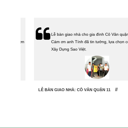
hà
Lễ bàn giao nhà cho gia đình Cô Vân quận 11.
Cám ơn
Cám ơn anh Tính đã tin tưởng, lựa chọn công ty
 Sao
Xây Dựng Sao Việt.
LỄ BÀN GIAO NHÀ: CÔ VÂN QUẬN 11