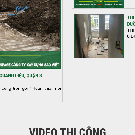
THI
ĐƯỜ
THI
8 Đ
HOÀ
QUANG DIỆU, QUẬN 3
NHÀ
HOÀ
công trọn gói / Hoàn thiện nội
NHÀ
VIDEO THI CÔNG
KHỞ