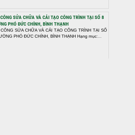
 CÔNG SỬA CHỮA VÀ CẢI TẠO CÔNG TRÌNH TẠI SỐ 8
NG PHÓ ĐỨC CHÍNH, BÌNH THẠNH
 CÔNG SỬA CHỮA VÀ CẢI TẠO CÔNG TRÌNH TẠI SỐ
ƯỜNG PHÓ ĐỨC CHÍNH, BÌNH THẠNH Hạng mục:...
N THÀNH ĐỔ BÊ TÔNG SÀN TẦNG 2 – CÔNG TRÌNH
 Ở ANH TÀI (P. LONG BÌNH)
N THÀNH ĐỔ BÊ TÔNG SÀN TẦNG 2 – CÔNG TRÌNH
 Ở ANH TÀI (P. LONG BÌNH) Hạng mục:...
I CÔNG THI CÔNG TRỌN GÓI NHÀ PHỐ TẠI QUẬN