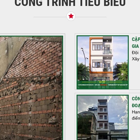
CÔNG TRÌNH TIÊU BIỂU
CẬP
GIA
Đội
Xây
CÔN
ĐOẠ
Hạn
điể