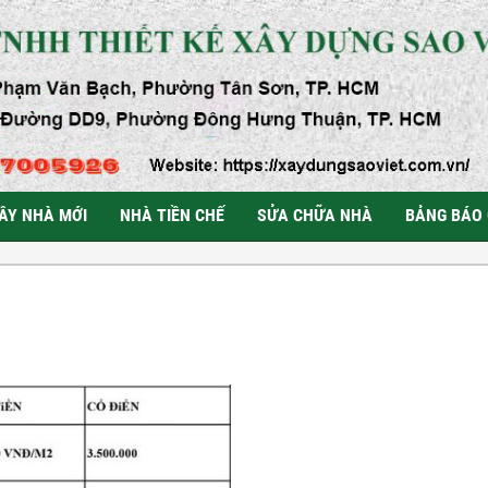
ÂY NHÀ MỚI
NHÀ TIỀN CHẾ
SỬA CHỮA NHÀ
BẢNG BÁO 