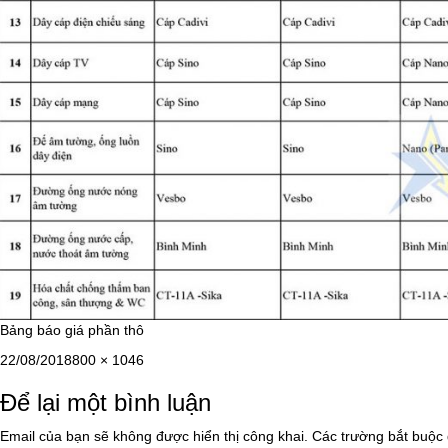
Bảng báo giá phần thô
Đăng
Kích
22/08/2018
800 × 1046
vào
cỡ
Để lại một bình luận
ngày
đầy
đủ
Email của bạn sẽ không được hiển thị công khai.
Các trường bắt buộc