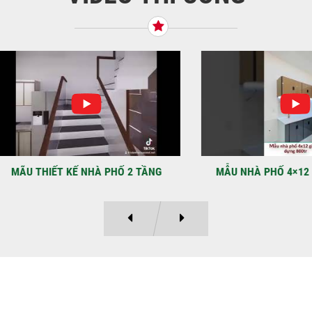
BÌN
Tiế
TNH
NHẬ
LẠ
Địa
Kỳ 
THIẾT KẾ NHÀ PHỐ 2 TẦNG
MẪU NHÀ PHỐ 4×12 1 TRỆT
Ý KIẾN KHÁCH HÀNG