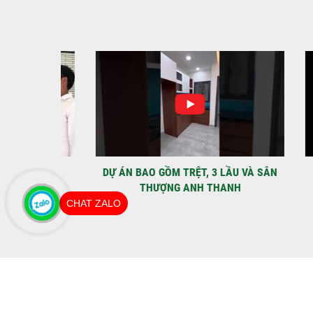
IỆT
DỰ ÁN BAO GỒM TRỆT, 3 LẦU VÀ SÂN
MÃU 
THƯỢNG ANH THANH
CHAT ZALO