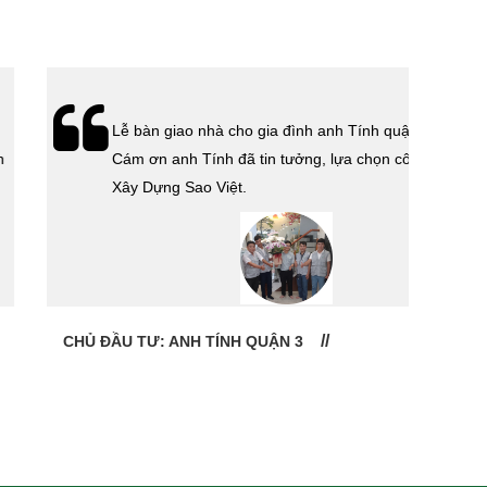
Lễ bàn giao nhà cho gia đình anh Tính quận 3.
Cám ơn anh Tính đã tin tưởng, lựa chọn công ty
Xây Dựng Sao Việt.
CHỦ ĐẦU TƯ: ANH TÍNH QUẬN 3
CHỦ