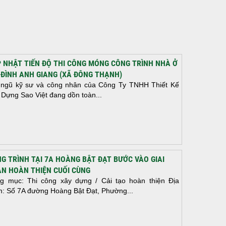
 NHẬT TIẾN ĐỘ THI CÔNG MÓNG CÔNG TRÌNH NHÀ Ở
 ĐÌNH ANH GIANG (XÃ ĐÔNG THẠNH)
 ngũ kỹ sư và công nhân của Công Ty TNHH Thiết Kế
 Dựng Sao Việt đang dồn toàn...
G TRÌNH TẠI 7A HOÀNG BẬT ĐẠT BƯỚC VÀO GIAI
N HOÀN THIỆN CUỐI CÙNG
g mục: Thi công xây dựng / Cải tạo hoàn thiện Địa
m: Số 7A đường Hoàng Bật Đạt, Phường...