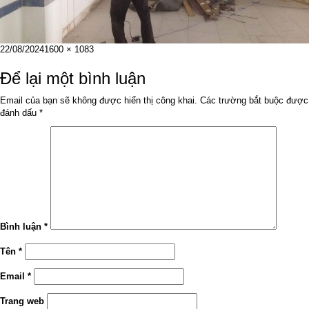
Đăng
Kích
22/08/2024
1600 × 1083
vào
cỡ
ngày
đầy
Để lại một bình luận
đủ
Email của bạn sẽ không được hiển thị công khai.
Các trường bắt buộc được
đánh dấu
*
Bình luận
*
Tên
*
Email
*
Trang web