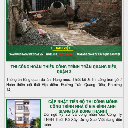
THI CÔNG HOÀN THIỆN CÔNG TRÌNH TRẦN QUANG DIỆU,
QUẬN 3
Thông tin tổng quan dự án: Hạng mục: Thiết kế & Thi công trọn gói /
Hoàn thiện nội thất Địa điểm: Đường Trần Quang Diệu, Phường
14,...
CẬP NHẬT TIẾN ĐỘ THI CÔNG MÓNG
CÔNG TRÌNH NHÀ Ở GIA ĐÌNH ANH
GIANG (XÃ ĐÔNG THẠNH)
Đội ngũ kỹ sư và công nhân của Công Ty
TNHH Thiết Kế Xây Dựng Sao Việt đang dồn
toàn...