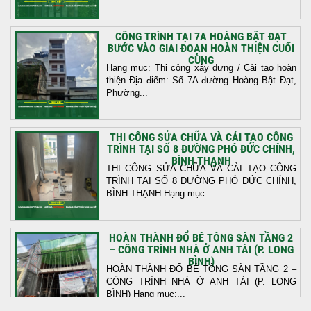
CÔNG TRÌNH TẠI 7A HOÀNG BẬT ĐẠT
BƯỚC VÀO GIAI ĐOẠN HOÀN THIỆN CUỐI
CÙNG
Hạng mục: Thi công xây dựng / Cải tạo hoàn
thiện Địa điểm: Số 7A đường Hoàng Bật Đạt,
Phường...
THI CÔNG SỬA CHỮA VÀ CẢI TẠO CÔNG
TRÌNH TẠI SỐ 8 ĐƯỜNG PHÓ ĐỨC CHÍNH,
BÌNH THẠNH
THI CÔNG SỬA CHỮA VÀ CẢI TẠO CÔNG
TRÌNH TẠI SỐ 8 ĐƯỜNG PHÓ ĐỨC CHÍNH,
BÌNH THẠNH Hạng mục:...
HOÀN THÀNH ĐỔ BÊ TÔNG SÀN TẦNG 2
– CÔNG TRÌNH NHÀ Ở ANH TÀI (P. LONG
BÌNH)
HOÀN THÀNH ĐỔ BÊ TÔNG SÀN TẦNG 2 –
CÔNG TRÌNH NHÀ Ở ANH TÀI (P. LONG
BÌNH) Hạng mục:...