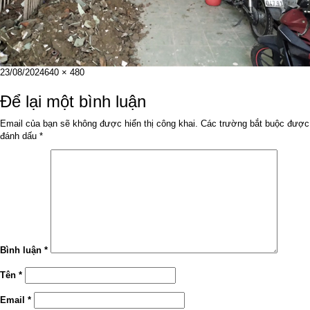
Đăng
Kích
23/08/2024
640 × 480
vào
cỡ
ngày
đầy
Để lại một bình luận
đủ
Email của bạn sẽ không được hiển thị công khai.
Các trường bắt buộc được
đánh dấu
*
Bình luận
*
Tên
*
Email
*