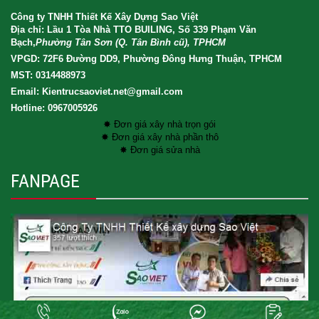
Công ty TNHH Thiết Kế Xây Dựng Sao Việt
Địa chỉ: Lầu 1 Tòa Nhà TTO BUILING, Số 339 Phạm Văn
Bạch,
Phường Tân Sơn (Q. Tân Bình cũ), TPHCM
VPGD: 72F6 Đường DD9, Phường Đông Hưng Thuận, TPHCM
MST: 0314488973
Email: Kientrucsaoviet.net@gmail.com
Hotline: 0967005926
✸ Đơn giá xây nhà trọn gói
✸ Đơn giá xây nhà phần thô
✸ Đơn giá sửa nhà
FANPAGE