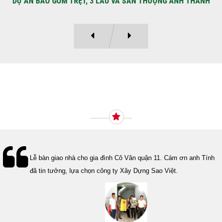
DỰ ÁN BAO GỒM TRỆT, 3 LẦU VÀ SÂN THƯỢNG ANH THANH
Ý KIẾN KHÁCH HÀNG
Lễ bàn giao nhà cho gia đình Cô Vân quận 11. Cám ơn anh Tính
đã tin tưởng, lựa chọn công ty Xây Dựng Sao Việt.