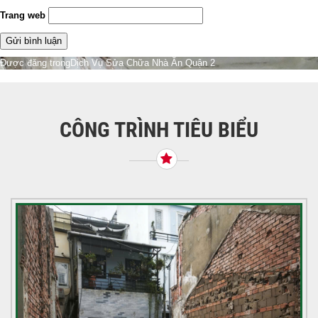
Trang web
Điều
Được đăng trong
Dịch Vụ Sửa Chữa Nhà Ăn Quận 2
hướng
bài
viết
CÔNG TRÌNH TIÊU BIỂU