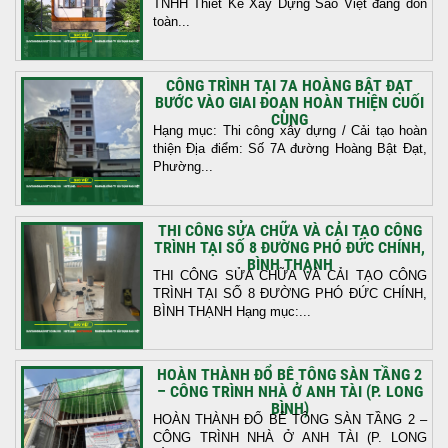
TNHH Thiết Kế Xây Dựng Sao Việt đang dồn
toàn...
CÔNG TRÌNH TẠI 7A HOÀNG BẬT ĐẠT
BƯỚC VÀO GIAI ĐOẠN HOÀN THIỆN CUỐI
CÙNG
Hạng mục: Thi công xây dựng / Cải tạo hoàn
thiện Địa điểm: Số 7A đường Hoàng Bật Đạt,
Phường...
THI CÔNG SỬA CHỮA VÀ CẢI TẠO CÔNG
TRÌNH TẠI SỐ 8 ĐƯỜNG PHÓ ĐỨC CHÍNH,
BÌNH THẠNH
THI CÔNG SỬA CHỮA VÀ CẢI TẠO CÔNG
TRÌNH TẠI SỐ 8 ĐƯỜNG PHÓ ĐỨC CHÍNH,
BÌNH THẠNH Hạng mục:...
HOÀN THÀNH ĐỔ BÊ TÔNG SÀN TẦNG 2
– CÔNG TRÌNH NHÀ Ở ANH TÀI (P. LONG
BÌNH)
HOÀN THÀNH ĐỔ BÊ TÔNG SÀN TẦNG 2 –
CÔNG TRÌNH NHÀ Ở ANH TÀI (P. LONG