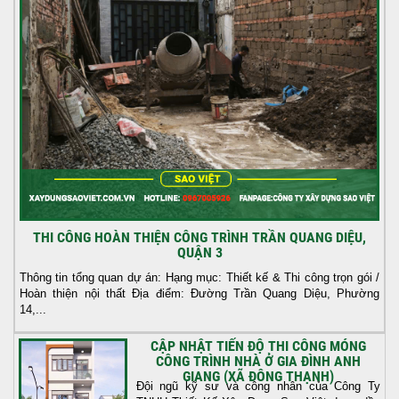
THI CÔNG HOÀN THIỆN CÔNG TRÌNH TRẦN QUANG DIỆU,
QUẬN 3
Thông tin tổng quan dự án: Hạng mục: Thiết kế & Thi công trọn gói /
Hoàn thiện nội thất Địa điểm: Đường Trần Quang Diệu, Phường
14,...
CẬP NHẬT TIẾN ĐỘ THI CÔNG MÓNG
CÔNG TRÌNH NHÀ Ở GIA ĐÌNH ANH
GIANG (XÃ ĐÔNG THẠNH)
Đội ngũ kỹ sư và công nhân của Công Ty