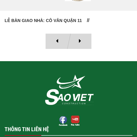
LỄ BÀN GIAO NHÀ: CÔ VÂN QUẬN 11
THÔNG TIN LIÊN HỆ