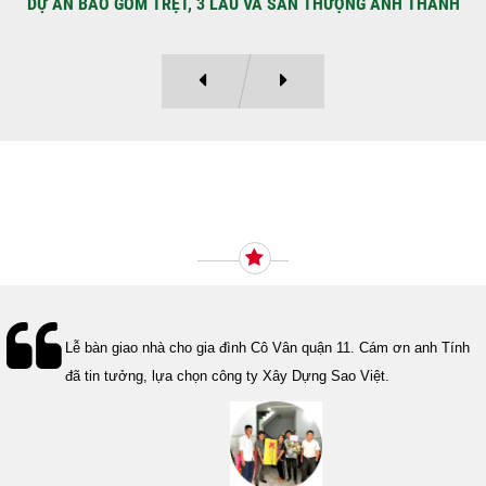
DỰ ÁN BAO GỒM TRỆT, 3 LẦU VÀ SÂN THƯỢNG ANH THANH
Ý KIẾN KHÁCH HÀNG
Lễ bàn giao nhà cho gia đình Cô Vân quận 11. Cám ơn anh Tính
đã tin tưởng, lựa chọn công ty Xây Dựng Sao Việt.