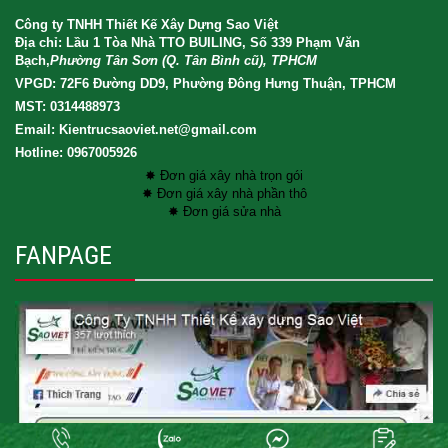
Công ty TNHH Thiết Kế Xây Dựng Sao Việt
Địa chỉ: Lầu 1 Tòa Nhà TTO BUILING, Số 339 Phạm Văn
Bạch,
Phường Tân Sơn (Q. Tân Bình cũ), TPHCM
VPGD: 72F6 Đường DD9, Phường Đông Hưng Thuận, TPHCM
MST: 0314488973
Email: Kientrucsaoviet.net@gmail.com
Hotline: 0967005926
✸ Đơn giá xây nhà trọn gói
✸ Đơn giá xây nhà phần thô
✸ Đơn giá sửa nhà
FANPAGE