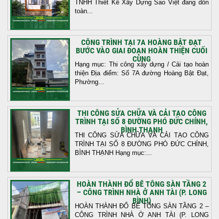
TNHH Thiết Kế Xây Dựng Sao Việt đang dồn
toàn...
CÔNG TRÌNH TẠI 7A HOÀNG BẬT ĐẠT
BƯỚC VÀO GIAI ĐOẠN HOÀN THIỆN CUỐI
CÙNG
Hạng mục: Thi công xây dựng / Cải tạo hoàn
thiện Địa điểm: Số 7A đường Hoàng Bật Đạt,
Phường...
THI CÔNG SỬA CHỮA VÀ CẢI TẠO CÔNG
TRÌNH TẠI SỐ 8 ĐƯỜNG PHÓ ĐỨC CHÍNH,
BÌNH THẠNH
THI CÔNG SỬA CHỮA VÀ CẢI TẠO CÔNG
TRÌNH TẠI SỐ 8 ĐƯỜNG PHÓ ĐỨC CHÍNH,
BÌNH THẠNH Hạng mục:...
HOÀN THÀNH ĐỔ BÊ TÔNG SÀN TẦNG 2
– CÔNG TRÌNH NHÀ Ở ANH TÀI (P. LONG
BÌNH)
HOÀN THÀNH ĐỔ BÊ TÔNG SÀN TẦNG 2 –
CÔNG TRÌNH NHÀ Ở ANH TÀI (P. LONG