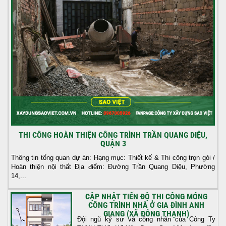
THI CÔNG HOÀN THIỆN CÔNG TRÌNH TRẦN QUANG DIỆU,
QUẬN 3
Thông tin tổng quan dự án: Hạng mục: Thiết kế & Thi công trọn gói /
Hoàn thiện nội thất Địa điểm: Đường Trần Quang Diệu, Phường
14,...
CẬP NHẬT TIẾN ĐỘ THI CÔNG MÓNG
CÔNG TRÌNH NHÀ Ở GIA ĐÌNH ANH
GIANG (XÃ ĐÔNG THẠNH)
Đội ngũ kỹ sư và công nhân của Công Ty