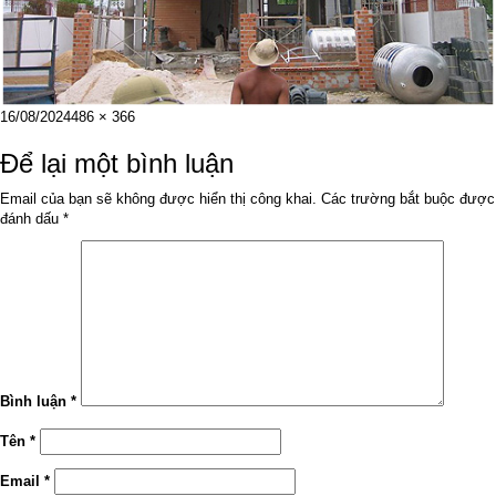
Đăng
Kích
16/08/2024
486 × 366
vào
cỡ
ngày
đầy
Để lại một bình luận
đủ
Email của bạn sẽ không được hiển thị công khai.
Các trường bắt buộc được
đánh dấu
*
Bình luận
*
Tên
*
Email
*