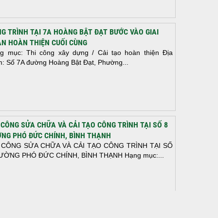
G TRÌNH TẠI 7A HOÀNG BẬT ĐẠT BƯỚC VÀO GIAI
N HOÀN THIỆN CUỐI CÙNG
g mục: Thi công xây dựng / Cải tạo hoàn thiện Địa
m: Số 7A đường Hoàng Bật Đạt, Phường...
 CÔNG SỬA CHỮA VÀ CẢI TẠO CÔNG TRÌNH TẠI SỐ 8
NG PHÓ ĐỨC CHÍNH, BÌNH THẠNH
 CÔNG SỬA CHỮA VÀ CẢI TẠO CÔNG TRÌNH TẠI SỐ
ƯỜNG PHÓ ĐỨC CHÍNH, BÌNH THẠNH Hạng mục:...
N THÀNH ĐỔ BÊ TÔNG SÀN TẦNG 2 – CÔNG TRÌNH