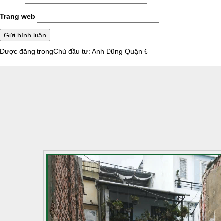
Trang web
Điều
Được đăng trong
Chủ đầu tư: Anh Dũng Quận 6
hướng
bài
viết