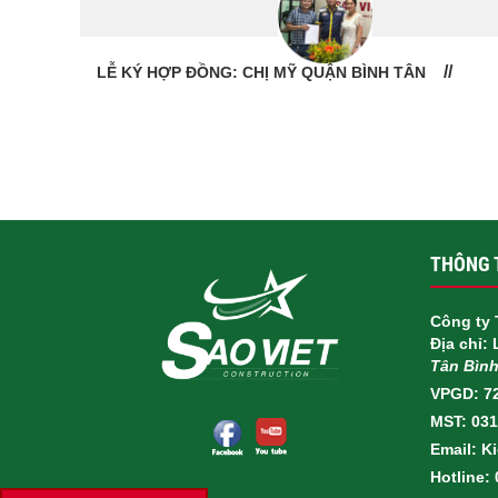
LỄ BÀN GIAO NHÀ: CÔ VÂN QUẬN 11
THÔNG T
Công ty 
Địa chỉ:
Tân Bìn
VPGD: 7
MST: 03
Email: K
Hotline: