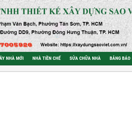
ÂY NHÀ MỚI
NHÀ TIỀN CHẾ
SỬA CHỮA NHÀ
BẢNG BÁO 