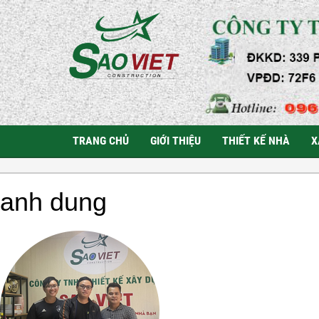
TRANG CHỦ
GIỚI THIỆU
THIẾT KẾ NHÀ
X
anh dung