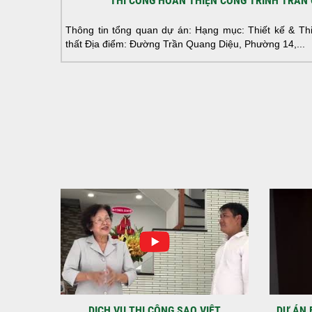
THI CÔNG HOÀN THIỆN CÔNG TRÌNH TRẦN 
Thông tin tổng quan dự án: Hạng mục: Thiết kế & Thi 
thất Địa điểm: Đường Trần Quang Diệu, Phường 14,...
IỆT
DỰ ÁN BAO GỒM TRỆT, 3 LẦU VÀ SÂN
MÃU 