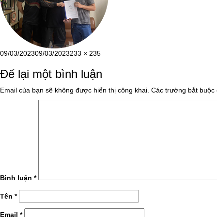
Đăng
Kích
09/03/2023
09/03/2023
233 × 235
vào
cỡ
Để lại một bình luận
ngày
đầy
đủ
Email của bạn sẽ không được hiển thị công khai.
Các trường bắt buộc
Bình luận
*
Tên
*
Email
*