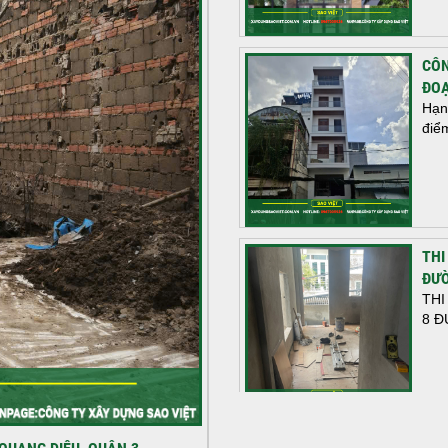
CÔN
ĐOẠ
Hạn
điể
THI
ĐƯỜ
THI
8 Đ
HOÀ