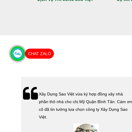
THƯỢNG ANH THANH
CHAT ZALO
hà
Lễ bàn giao nhà cho gia đình Cô Vân quận 11.
Cám ơn
Cám ơn anh Tính đã tin tưởng, lựa chọn công ty
 Sao
Xây Dựng Sao Việt.