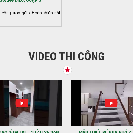
QUANG DIỆU, QUẬN 3
NHÀ
HOÀ
công trọn gói / Hoàn thiện nội
NHÀ
VIDEO THI CÔNG
KHỞ
BÌN
Tiế
TNH
NHẬ
LẠ
Địa
Kỳ 
THIẾT KẾ NHÀ PHỐ 2 TẦNG
MẪU NHÀ PHỐ 4×12 1 TRỆT