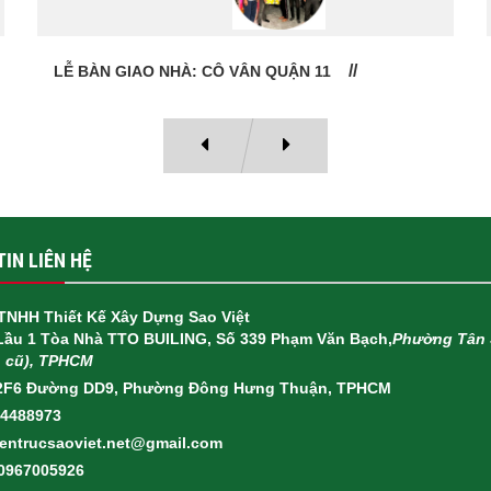
HỢP ĐỒNG THI CÔNG TRỌN GÓI QUẬN 6
IN LIÊN HỆ
TNHH Thiết Kế Xây Dựng Sao Việt
 Lầu 1 Tòa Nhà TTO BUILING, Số 339 Phạm Văn Bạch,
Phường Tân 
h cũ), TPHCM
2F6 Đường DD9, Phường Đông Hưng Thuận, TPHCM
14488973
ientrucsaoviet.net@gmail.com
 0967005926