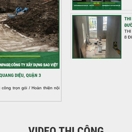
THI
ĐƯỜ
THI
8 Đ
HOÀ
QUANG DIỆU, QUẬN 3
NHÀ
HOÀ
công trọn gói / Hoàn thiện nội
NHÀ
VIDEO THI CÔNG
KHỞ