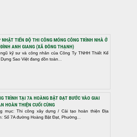
 NHẬT TIẾN ĐỘ THI CÔNG MÓNG CÔNG TRÌNH NHÀ Ở
 ĐÌNH ANH GIANG (XÃ ĐÔNG THẠNH)
 ngũ kỹ sư và công nhân của Công Ty TNHH Thiết Kế
 Dựng Sao Việt đang dồn toàn...
G TRÌNH TẠI 7A HOÀNG BẬT ĐẠT BƯỚC VÀO GIAI
N HOÀN THIỆN CUỐI CÙNG
g mục: Thi công xây dựng / Cải tạo hoàn thiện Địa
m: Số 7A đường Hoàng Bật Đạt, Phường...