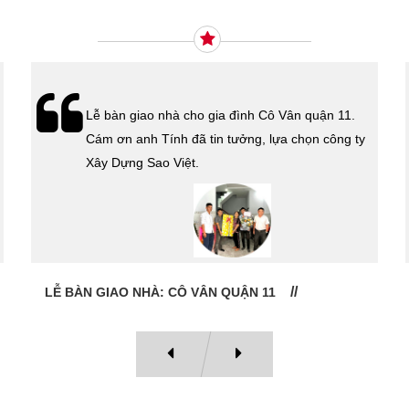
Xây Dựng Sao Việt vừa ký hợp đồng xây dựng
nhà cho cô Kim Thanh Quận 6. Cám ơn cô đã tin
tưởng lựa chọn công ty Xây Dựng Sao Việt.
HỢP ĐỒNG THI CÔNG TRỌN GÓI QUẬN 6