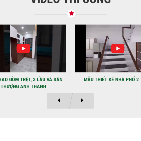
BÌN
Tiế
TNH
NHẬ
LẠ
Địa
Kỳ 
THIẾT KẾ NHÀ PHỐ 2 TẦNG
MẪU NHÀ PHỐ 4×12 1 TRỆT
Ý KIẾN KHÁCH HÀNG