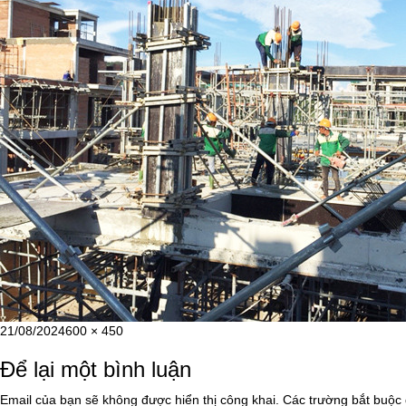
Đăng
Kích
21/08/2024
600 × 450
vào
cỡ
Để lại một bình luận
ngày
đầy
đủ
Email của bạn sẽ không được hiển thị công khai.
Các trường bắt buộc