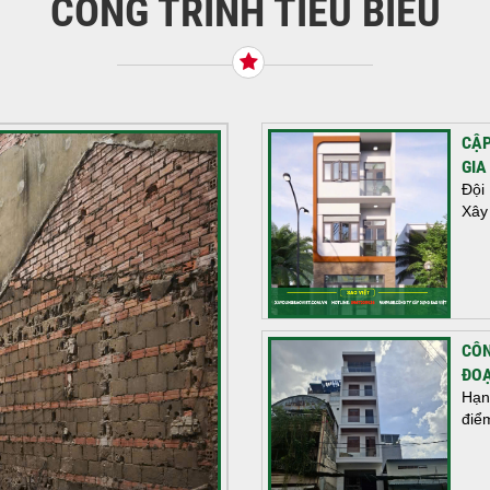
CÔNG TRÌNH TIÊU BIỂU
CẬP
GIA
Đội
Xây
CÔN
ĐOẠ
Hạn
điể