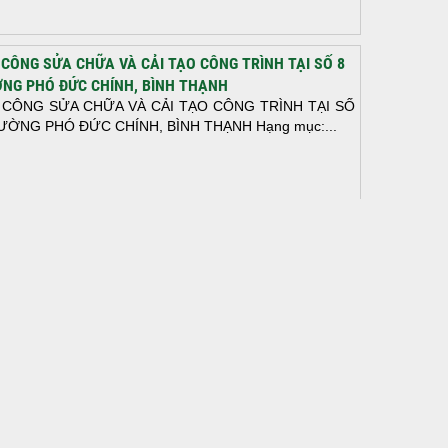
 CÔNG SỬA CHỮA VÀ CẢI TẠO CÔNG TRÌNH TẠI SỐ 8
NG PHÓ ĐỨC CHÍNH, BÌNH THẠNH
 CÔNG SỬA CHỮA VÀ CẢI TẠO CÔNG TRÌNH TẠI SỐ
ƯỜNG PHÓ ĐỨC CHÍNH, BÌNH THẠNH Hạng mục:...
N THÀNH ĐỔ BÊ TÔNG SÀN TẦNG 2 – CÔNG TRÌNH
 Ở ANH TÀI (P. LONG BÌNH)
N THÀNH ĐỔ BÊ TÔNG SÀN TẦNG 2 – CÔNG TRÌNH
 Ở ANH TÀI (P. LONG BÌNH) Hạng mục:...
I CÔNG THI CÔNG TRỌN GÓI NHÀ PHỐ TẠI QUẬN