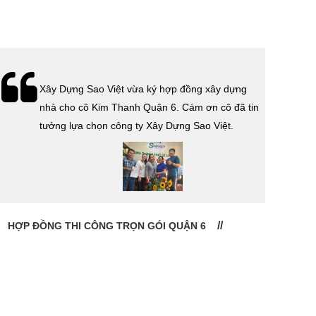
Lễ bàn giao nhà cho gia đình anh Tính quận 3.
Cám ơn anh Tính đã tin tưởng, lựa chọn công ty
Xây Dựng Sao Việt.
CHỦ ĐẦU TƯ: ANH TÍNH QUẬN 3
CHỦ