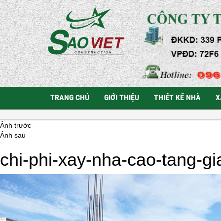
TRANG CHỦ
GIỚI THIỆU
THIẾT KẾ NHÀ
X
Ảnh trước
Ảnh sau
chi-phi-xay-nha-cao-tang-g