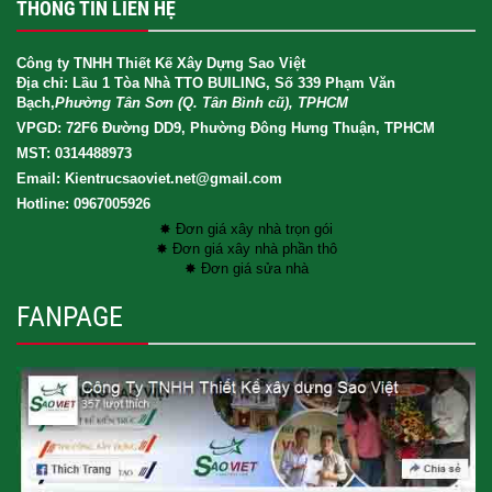
THÔNG TIN LIÊN HỆ
Công ty TNHH Thiết Kế Xây Dựng Sao Việt
Địa chỉ: Lầu 1 Tòa Nhà TTO BUILING, Số 339 Phạm Văn
Bạch,
Phường Tân Sơn (Q. Tân Bình cũ), TPHCM
VPGD: 72F6 Đường DD9, Phường Đông Hưng Thuận, TPHCM
MST: 0314488973
Email: Kientrucsaoviet.net@gmail.com
Hotline: 0967005926
✸ Đơn giá xây nhà trọn gói
✸ Đơn giá xây nhà phần thô
✸ Đơn giá sửa nhà
FANPAGE