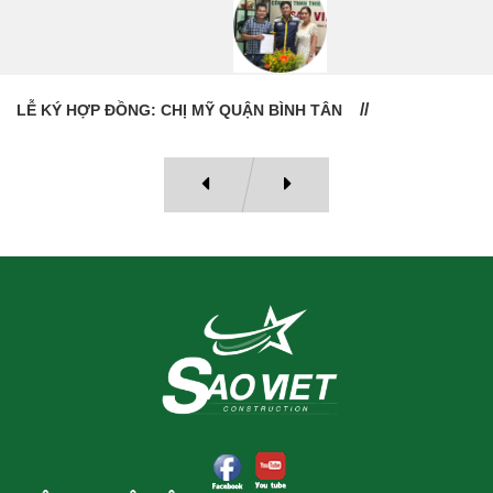
LỄ BÀN GIAO NHÀ: CÔ VÂN QUẬN 11