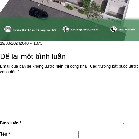
Đăng
Kích
19/08/2024
2048 × 1873
vào
cỡ
ngày
đầy
Để lại một bình luận
đủ
Email của bạn sẽ không được hiển thị công khai.
Các trường bắt buộc được
đánh dấu
*
Bình luận
*
Tên
*