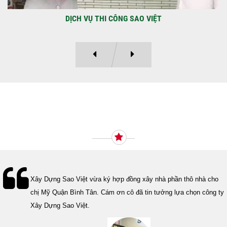
DỰ ÁN BAO GỒM TRỆT, 3 LẦU VÀ SÂN THƯỢNG ANH THANH
Ý KIẾN KHÁCH HÀNG
Lễ bàn giao nhà cho gia đình Cô Vân quận 11. Cám ơn anh Tính
đã tin tưởng, lựa chọn công ty Xây Dựng Sao Việt.