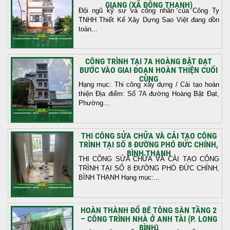
GIANG (XÃ ĐÔNG THẠNH)
Đội ngũ kỹ sư và công nhân của Công Ty
TNHH Thiết Kế Xây Dựng Sao Việt đang dồn
toàn...
CÔNG TRÌNH TẠI 7A HOÀNG BẬT ĐẠT
BƯỚC VÀO GIAI ĐOẠN HOÀN THIỆN CUỐI
CÙNG
Hạng mục: Thi công xây dựng / Cải tạo hoàn
thiện Địa điểm: Số 7A đường Hoàng Bật Đạt,
Phường...
THI CÔNG SỬA CHỮA VÀ CẢI TẠO CÔNG
TRÌNH TẠI SỐ 8 ĐƯỜNG PHÓ ĐỨC CHÍNH,
BÌNH THẠNH
THI CÔNG SỬA CHỮA VÀ CẢI TẠO CÔNG
TRÌNH TẠI SỐ 8 ĐƯỜNG PHÓ ĐỨC CHÍNH,
BÌNH THẠNH Hạng mục:...
HOÀN THÀNH ĐỔ BÊ TÔNG SÀN TẦNG 2
– CÔNG TRÌNH NHÀ Ở ANH TÀI (P. LONG
BÌNH)