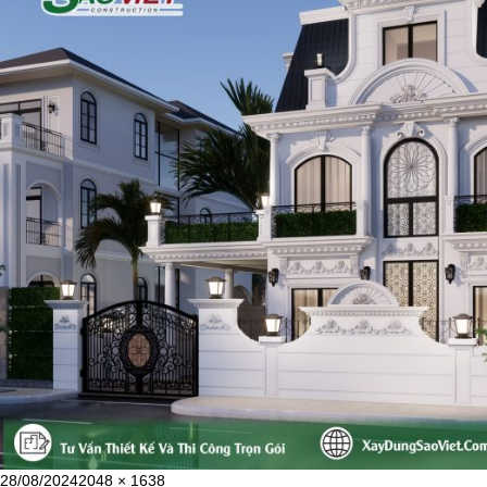
Đăng
Kích
28/08/2024
2048 × 1638