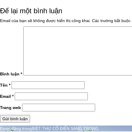
vào
cỡ
Để lại một bình luận
ngày
đầy
đủ
Email của bạn sẽ không được hiển thị công khai.
Các trường bắt buộc
Bình luận
*
Tên
*
Email
*
Trang web
Điều
Được đăng trong
BIỆT THỰ CỔ ĐIỂN SANG TRỌNG