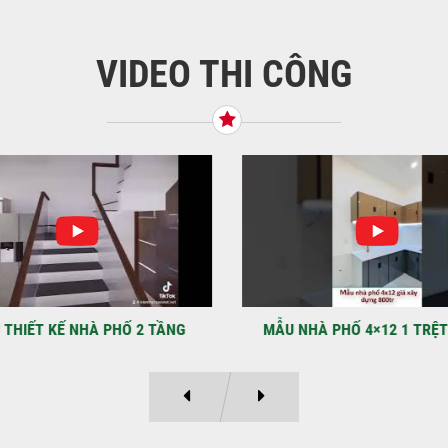
VIDEO THI CÔNG
KHỞ
BÌN
Tiế
TNH
NHẬ
LẠ
Địa
Kỳ 
THIẾT KẾ NHÀ PHỐ 2 TẦNG
MẪU NHÀ PHỐ 4×12 1 TRỆT