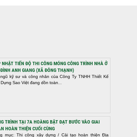
 NHẬT TIẾN ĐỘ THI CÔNG MÓNG CÔNG TRÌNH NHÀ Ở
 ĐÌNH ANH GIANG (XÃ ĐÔNG THẠNH)
 ngũ kỹ sư và công nhân của Công Ty TNHH Thiết Kế
 Dựng Sao Việt đang dồn toàn...
G TRÌNH TẠI 7A HOÀNG BẬT ĐẠT BƯỚC VÀO GIAI
N HOÀN THIỆN CUỐI CÙNG
g mục: Thi công xây dựng / Cải tạo hoàn thiện Địa