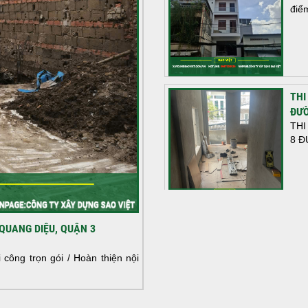
điể
THI
ĐƯỜ
THI
8 Đ
HOÀ
QUANG DIỆU, QUẬN 3
NHÀ
HOÀ
công trọn gói / Hoàn thiện nội
NHÀ