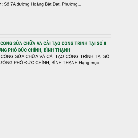
m: Số 7A đường Hoàng Bật Đạt, Phường...
 CÔNG SỬA CHỮA VÀ CẢI TẠO CÔNG TRÌNH TẠI SỐ 8
NG PHÓ ĐỨC CHÍNH, BÌNH THẠNH
 CÔNG SỬA CHỮA VÀ CẢI TẠO CÔNG TRÌNH TẠI SỐ
ƯỜNG PHÓ ĐỨC CHÍNH, BÌNH THẠNH Hạng mục:...
N THÀNH ĐỔ BÊ TÔNG SÀN TẦNG 2 – CÔNG TRÌNH
 Ở ANH TÀI (P. LONG BÌNH)
N THÀNH ĐỔ BÊ TÔNG SÀN TẦNG 2 – CÔNG TRÌNH
 Ở ANH TÀI (P. LONG BÌNH) Hạng mục:...