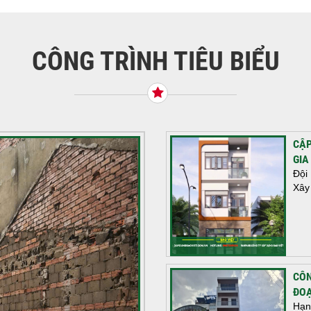
CÔNG TRÌNH TIÊU BIỂU
CẬP
GIA
Đội
Xây
CÔN
ĐOẠ
Hạn