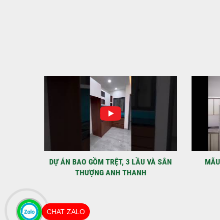
IỆT
DỰ ÁN BAO GỒM TRỆT, 3 LẦU VÀ SÂN
MÃU 
THƯỢNG ANH THANH
CHAT ZALO