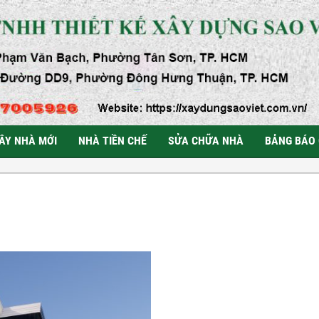
ÂY NHÀ MỚI
NHÀ TIỀN CHẾ
SỬA CHỮA NHÀ
BẢNG BÁO 