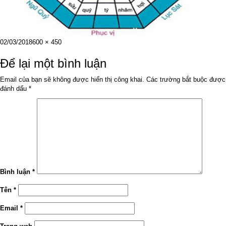
Đăng
Kích
02/03/2018
600 × 450
vào
cỡ
ngày
đầy
Để lại một bình luận
đủ
Email của bạn sẽ không được hiển thị công khai.
Các trường bắt buộc được
đánh dấu
*
Bình luận
*
Tên
*
Email
*