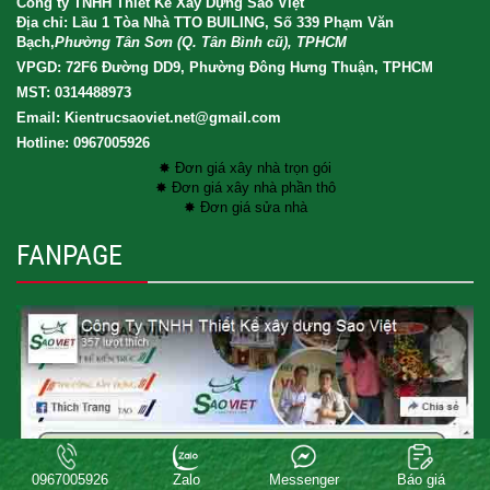
Công ty TNHH Thiết Kế Xây Dựng Sao Việt
Địa chỉ: Lầu 1 Tòa Nhà TTO BUILING, Số 339 Phạm Văn
Bạch,
Phường Tân Sơn (Q. Tân Bình cũ), TPHCM
VPGD: 72F6 Đường DD9, Phường Đông Hưng Thuận, TPHCM
MST: 0314488973
Email: Kientrucsaoviet.net@gmail.com
Hotline: 0967005926
✸ Đơn giá xây nhà trọn gói
✸ Đơn giá xây nhà phần thô
✸ Đơn giá sửa nhà
FANPAGE
Copyright® 2017 XAY DUNG SAO VIET CO.LTD . All rights reserved.
0967005926
Zalo
Messenger
Báo giá