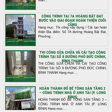
toàn...
CÔNG TRÌNH TẠI 7A HOÀNG BẬT ĐẠT
BƯỚC VÀO GIAI ĐOẠN HOÀN THIỆN CUỐI
CÙNG
Hạng mục: Thi công xây dựng / Cải tạo hoàn
thiện Địa điểm: Số 7A đường Hoàng Bật Đạt,
Phường...
THI CÔNG SỬA CHỮA VÀ CẢI TẠO CÔNG
TRÌNH TẠI SỐ 8 ĐƯỜNG PHÓ ĐỨC CHÍNH,
BÌNH THẠNH
THI CÔNG SỬA CHỮA VÀ CẢI TẠO CÔNG
TRÌNH TẠI SỐ 8 ĐƯỜNG PHÓ ĐỨC CHÍNH,
BÌNH THẠNH Hạng mục:...
HOÀN THÀNH ĐỔ BÊ TÔNG SÀN TẦNG 2
– CÔNG TRÌNH NHÀ Ở ANH TÀI (P. LONG
BÌNH)
HOÀN THÀNH ĐỔ BÊ TÔNG SÀN TẦNG 2 –
CÔNG TRÌNH NHÀ Ở ANH TÀI (P. LONG
BÌNH) Hạng mục:...