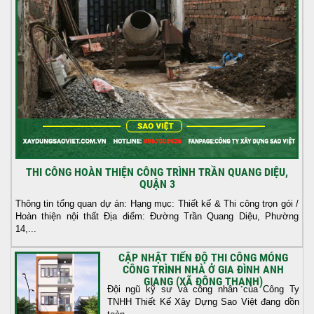
THI CÔNG HOÀN THIỆN CÔNG TRÌNH TRẦN QUANG DIỆU,
QUẬN 3
Thông tin tổng quan dự án: Hạng mục: Thiết kế & Thi công trọn gói /
Hoàn thiện nội thất Địa điểm: Đường Trần Quang Diệu, Phường
14,...
CẬP NHẬT TIẾN ĐỘ THI CÔNG MÓNG
CÔNG TRÌNH NHÀ Ở GIA ĐÌNH ANH
GIANG (XÃ ĐÔNG THẠNH)
Đội ngũ kỹ sư và công nhân của Công Ty
TNHH Thiết Kế Xây Dựng Sao Việt đang dồn