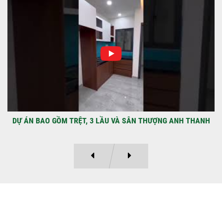
NHẬN CHÌA KHÓA – TRAO TỔ ẤM MỚI
TẠI PHƯỜNG AN LẠC
Địa điểm: Đường Lâm Hoành, phường An
LạcGia chủ: Anh Kỳ Xây Dựng Sao Việt chính
thức hoàn tất và...
DỰ ÁN BAO GỒM TRỆT, 3 LẦU VÀ SÂN THƯỢNG ANH THANH
Ý KIẾN KHÁCH HÀNG