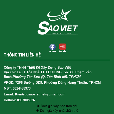
THÔNG TIN LIÊN HỆ
Công ty TNHH Thiết Kế Xây Dựng Sao Việt
Địa chỉ: Lầu 1 Tòa Nhà TTO BUILING, Số 339 Phạm Văn
Bạch,
Phường Tân Sơn (Q. Tân Bình cũ), TPHCM
VPGD: 72F6 Đường DD9, Phường Đông Hưng Thuận, TPHCM
MST: 0314488973
Email: Kientrucsaoviet.net@gmail.com
Hotline: 0967005926
✸ Đơn giá xây nhà trọn gói
✸ Đơn giá xây nhà phần thô