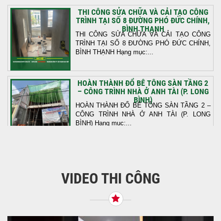
THI CÔNG SỬA CHỮA VÀ CẢI TẠO CÔNG
TRÌNH TẠI SỐ 8 ĐƯỜNG PHÓ ĐỨC CHÍNH,
BÌNH THẠNH
THI CÔNG SỬA CHỮA VÀ CẢI TẠO CÔNG
TRÌNH TẠI SỐ 8 ĐƯỜNG PHÓ ĐỨC CHÍNH,
BÌNH THẠNH Hạng mục:...
HOÀN THÀNH ĐỔ BÊ TÔNG SÀN TẦNG 2
– CÔNG TRÌNH NHÀ Ở ANH TÀI (P. LONG
BÌNH)
HOÀN THÀNH ĐỔ BÊ TÔNG SÀN TẦNG 2 –
CÔNG TRÌNH NHÀ Ở ANH TÀI (P. LONG
BÌNH) Hạng mục:...
KHỞI CÔNG THI CÔNG TRỌN GÓI NHÀ
PHỐ TẠI QUẬN BÌNH TÂN, TP.HCM
VIDEO THI CÔNG
Tiếp nối sự tin tưởng từ quý khách hàng, vừa
qua Công Ty TNHH Thiết Kế Xây Dựng Sao
Việt...