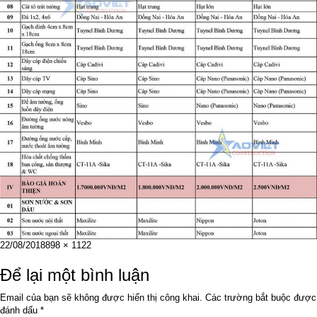
Đăng
Kích
22/08/2018
898 × 1122
vào
cỡ
ngày
đầy
Để lại một bình luận
đủ
Email của bạn sẽ không được hiển thị công khai.
Các trường bắt buộc được
đánh dấu
*