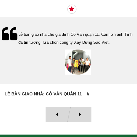
Lễ bàn giao nhà cho gia đình Cô Vân quận 11. Cám ơn anh Tính
đã tin tưởng, lựa chọn công ty Xây Dựng Sao Việt.
LỄ BÀN GIAO NHÀ: CÔ VÂN QUẬN 11