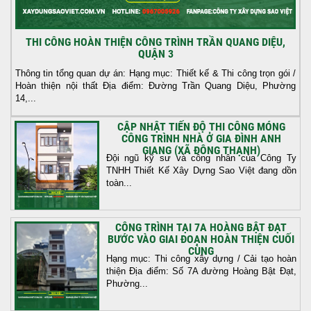
THI CÔNG HOÀN THIỆN CÔNG TRÌNH TRẦN QUANG DIỆU,
QUẬN 3
Thông tin tổng quan dự án: Hạng mục: Thiết kế & Thi công trọn gói /
Hoàn thiện nội thất Địa điểm: Đường Trần Quang Diệu, Phường
14,...
CẬP NHẬT TIẾN ĐỘ THI CÔNG MÓNG
CÔNG TRÌNH NHÀ Ở GIA ĐÌNH ANH
GIANG (XÃ ĐÔNG THẠNH)
Đội ngũ kỹ sư và công nhân của Công Ty
TNHH Thiết Kế Xây Dựng Sao Việt đang dồn
toàn...
CÔNG TRÌNH TẠI 7A HOÀNG BẬT ĐẠT
BƯỚC VÀO GIAI ĐOẠN HOÀN THIỆN CUỐI
CÙNG
Hạng mục: Thi công xây dựng / Cải tạo hoàn
thiện Địa điểm: Số 7A đường Hoàng Bật Đạt,
Phường...