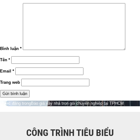
Bình luận
*
Tên
*
Email
*
Trang web
Điều
Được đăng trong
Báo giá xây nhà trọn gói chuyên nghiệp tại TPHCM
hướng
bài
viết
CÔNG TRÌNH TIÊU BIỂU