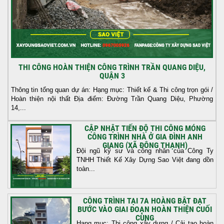
THI CÔNG HOÀN THIỆN CÔNG TRÌNH TRẦN QUANG DIỆU,
QUẬN 3
Thông tin tổng quan dự án: Hạng mục: Thiết kế & Thi công trọn gói /
Hoàn thiện nội thất Địa điểm: Đường Trần Quang Diệu, Phường
14,...
CẬP NHẬT TIẾN ĐỘ THI CÔNG MÓNG
CÔNG TRÌNH NHÀ Ở GIA ĐÌNH ANH
GIANG (XÃ ĐÔNG THẠNH)
Đội ngũ kỹ sư và công nhân của Công Ty
TNHH Thiết Kế Xây Dựng Sao Việt đang dồn
toàn...
CÔNG TRÌNH TẠI 7A HOÀNG BẬT ĐẠT
BƯỚC VÀO GIAI ĐOẠN HOÀN THIỆN CUỐI
CÙNG
Hạng mục: Thi công xây dựng / Cải tạo hoàn