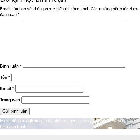
đủ
Email của bạn sẽ không được hiển thị công khai.
Các trường bắt buộc được
đánh dấu
*
Bình luận
*
Tên
*
Email
*
Trang web
Điều
Được đăng trong
Báo giá xây nhà trọn gói phường Nhà Bè TPHCM ở đâu giá
tốt, cạnh tranh?
hướng
bài