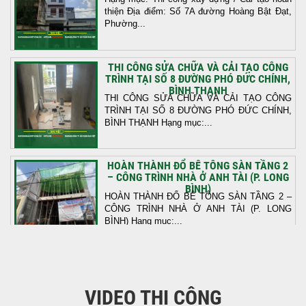
thiện Địa điểm: Số 7A đường Hoàng Bật Đạt,
Phường...
THI CÔNG SỬA CHỮA VÀ CẢI TẠO CÔNG
TRÌNH TẠI SỐ 8 ĐƯỜNG PHÓ ĐỨC CHÍNH,
BÌNH THẠNH
THI CÔNG SỬA CHỮA VÀ CẢI TẠO CÔNG
TRÌNH TẠI SỐ 8 ĐƯỜNG PHÓ ĐỨC CHÍNH,
BÌNH THẠNH Hạng mục:...
HOÀN THÀNH ĐỔ BÊ TÔNG SÀN TẦNG 2
– CÔNG TRÌNH NHÀ Ở ANH TÀI (P. LONG
BÌNH)
HOÀN THÀNH ĐỔ BÊ TÔNG SÀN TẦNG 2 –
CÔNG TRÌNH NHÀ Ở ANH TÀI (P. LONG
BÌNH) Hạng mục:...
KHỞI CÔNG THI CÔNG TRỌN GÓI NHÀ
PHỐ TẠI QUẬN BÌNH TÂN, TP.HCM
VIDEO THI CÔNG
Tiếp nối sự tin tưởng từ quý khách hàng, vừa