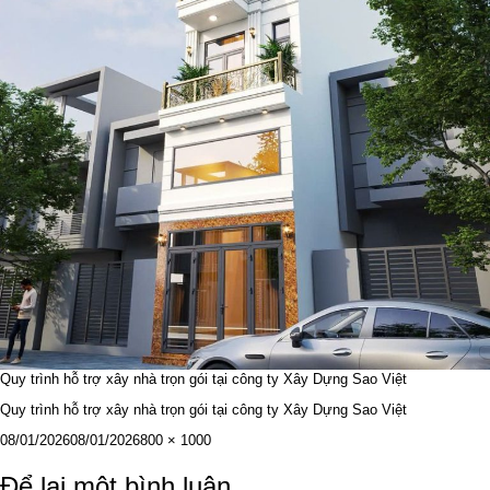
Quy trình hỗ trợ xây nhà trọn gói tại công ty Xây Dựng Sao Việt
Quy trình hỗ trợ xây nhà trọn gói tại công ty Xây Dựng Sao Việt
Đăng
Kích
08/01/2026
08/01/2026
800 × 1000
vào
cỡ
ngày
đầy
Để lại một bình luận