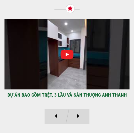
qua Công Ty TNHH Thiết Kế Xây Dựng Sao
Việt...
NHẬN CHÌA KHÓA – TRAO TỔ ẤM MỚI
TẠI PHƯỜNG AN LẠC
Địa điểm: Đường Lâm Hoành, phường An
LạcGia chủ: Anh Kỳ Xây Dựng Sao Việt chính
thức hoàn tất và...
DỰ ÁN BAO GỒM TRỆT, 3 LẦU VÀ SÂN THƯỢNG ANH THANH