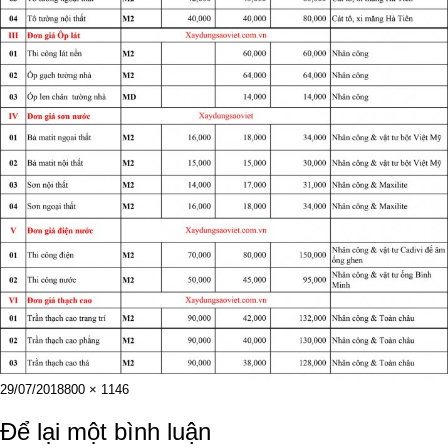
Đăng
Kích
29/07/2018
800 × 1146
vào
cỡ
ngày
đầy
Để lại một bình luận
đủ