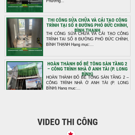
Phường...
THI CÔNG SỬA CHỮA VÀ CẢI TẠO CÔNG
TRÌNH TẠI SỐ 8 ĐƯỜNG PHÓ ĐỨC CHÍNH,
BÌNH THẠNH
THI CÔNG SỬA CHỮA VÀ CẢI TẠO CÔNG
TRÌNH TẠI SỐ 8 ĐƯỜNG PHÓ ĐỨC CHÍNH,
BÌNH THẠNH Hạng mục:...
HOÀN THÀNH ĐỔ BÊ TÔNG SÀN TẦNG 2
– CÔNG TRÌNH NHÀ Ở ANH TÀI (P. LONG
BÌNH)
HOÀN THÀNH ĐỔ BÊ TÔNG SÀN TẦNG 2 –
CÔNG TRÌNH NHÀ Ở ANH TÀI (P. LONG
BÌNH) Hạng mục:...
KHỞI CÔNG THI CÔNG TRỌN GÓI NHÀ
PHỐ TẠI QUẬN BÌNH TÂN, TP.HCM
VIDEO THI CÔNG
Tiếp nối sự tin tưởng từ quý khách hàng, vừa
qua Công Ty TNHH Thiết Kế Xây Dựng Sao
Việt...