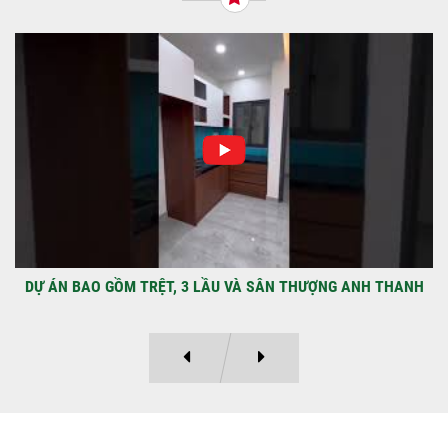
NHẬN CHÌA KHÓA – TRAO TỔ ẤM MỚI
TẠI PHƯỜNG AN LẠC
Địa điểm: Đường Lâm Hoành, phường An
LạcGia chủ: Anh Kỳ Xây Dựng Sao Việt chính
thức hoàn tất và...
DỰ ÁN BAO GỒM TRỆT, 3 LẦU VÀ SÂN THƯỢNG ANH THANH