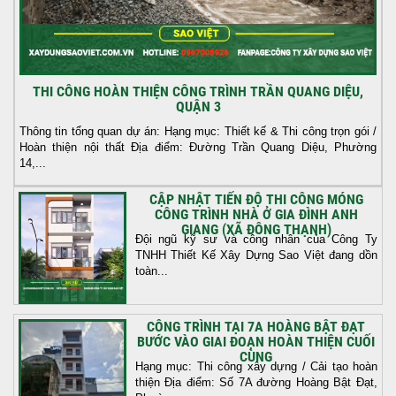
THI CÔNG HOÀN THIỆN CÔNG TRÌNH TRẦN QUANG DIỆU,
QUẬN 3
Thông tin tổng quan dự án: Hạng mục: Thiết kế & Thi công trọn gói /
Hoàn thiện nội thất Địa điểm: Đường Trần Quang Diệu, Phường
14,...
CẬP NHẬT TIẾN ĐỘ THI CÔNG MÓNG
CÔNG TRÌNH NHÀ Ở GIA ĐÌNH ANH
GIANG (XÃ ĐÔNG THẠNH)
Đội ngũ kỹ sư và công nhân của Công Ty
TNHH Thiết Kế Xây Dựng Sao Việt đang dồn
toàn...
CÔNG TRÌNH TẠI 7A HOÀNG BẬT ĐẠT
BƯỚC VÀO GIAI ĐOẠN HOÀN THIỆN CUỐI
CÙNG
Hạng mục: Thi công xây dựng / Cải tạo hoàn
thiện Địa điểm: Số 7A đường Hoàng Bật Đạt,