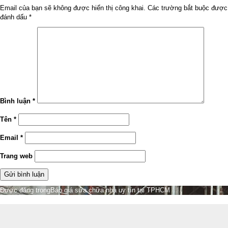
Email của bạn sẽ không được hiển thị công khai.
Các trường bắt buộc được
đánh dấu
*
Bình luận
*
Tên
*
Email
*
Trang web
Điều
Được đăng trong
Báo giá sửa chữa nhà uy tín tại TPHCM
hướng
bài
viết