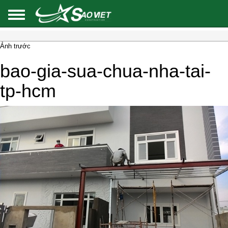
Ảnh trước
bao-gia-sua-chua-nha-tai-
tp-hcm