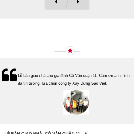
Ý KIẾN KHÁCH HÀNG
Lễ bàn giao nhà cho gia đình Cô Vân quận 11. Cám ơn anh Tính
đã tin tưởng, lựa chọn công ty Xây Dựng Sao Việt.
LỄ BÀN GIAO NHÀ: CÔ VÂN QUẬN 11