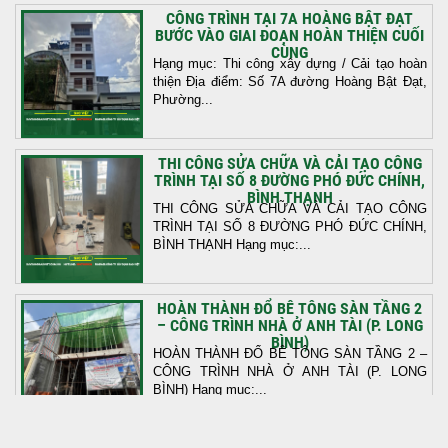
CÔNG TRÌNH TẠI 7A HOÀNG BẬT ĐẠT
BƯỚC VÀO GIAI ĐOẠN HOÀN THIỆN CUỐI
CÙNG
Hạng mục: Thi công xây dựng / Cải tạo hoàn
thiện Địa điểm: Số 7A đường Hoàng Bật Đạt,
Phường...
THI CÔNG SỬA CHỮA VÀ CẢI TẠO CÔNG
TRÌNH TẠI SỐ 8 ĐƯỜNG PHÓ ĐỨC CHÍNH,
BÌNH THẠNH
THI CÔNG SỬA CHỮA VÀ CẢI TẠO CÔNG
TRÌNH TẠI SỐ 8 ĐƯỜNG PHÓ ĐỨC CHÍNH,
BÌNH THẠNH Hạng mục:...
HOÀN THÀNH ĐỔ BÊ TÔNG SÀN TẦNG 2
– CÔNG TRÌNH NHÀ Ở ANH TÀI (P. LONG
BÌNH)
HOÀN THÀNH ĐỔ BÊ TÔNG SÀN TẦNG 2 –
CÔNG TRÌNH NHÀ Ở ANH TÀI (P. LONG
BÌNH) Hạng mục:...