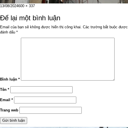
Đăng
Kích
13/08/2024
600 × 337
vào
cỡ
ngày
đầy
Để lại một bình luận
đủ
Email của bạn sẽ không được hiển thị công khai.
Các trường bắt buộc được
đánh dấu
*
Bình luận
*
Tên
*
Email
*
Trang web