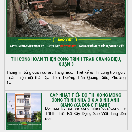
THI CÔNG HOÀN THIỆN CÔNG TRÌNH TRẦN QUANG DIỆU,
QUẬN 3
Thông tin tổng quan dự án: Hạng mục: Thiết kế & Thi công trọn gói /
Hoàn thiện nội thất Địa điểm: Đường Trần Quang Diệu, Phường
14,...
CẬP NHẬT TIẾN ĐỘ THI CÔNG MÓNG
CÔNG TRÌNH NHÀ Ở GIA ĐÌNH ANH
GIANG (XÃ ĐÔNG THẠNH)
Đội ngũ kỹ sư và công nhân của Công Ty
TNHH Thiết Kế Xây Dựng Sao Việt đang dồn
toàn...