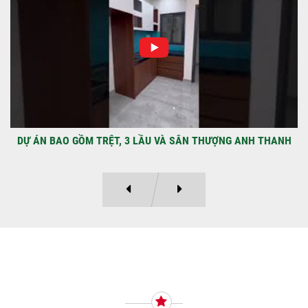
Địa điểm: Đường Lâm Hoành, phường An
LạcGia chủ: Anh Kỳ Xây Dựng Sao Việt chính
thức hoàn tất và...
DỰ ÁN BAO GỒM TRỆT, 3 LẦU VÀ SÂN THƯỢNG ANH THANH
Ý KIẾN KHÁCH HÀNG