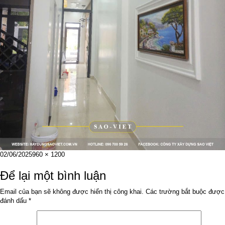
Đăng
Kích
02/06/2025
960 × 1200
vào
cỡ
ngày
đầy
Để lại một bình luận
đủ
Email của bạn sẽ không được hiển thị công khai.
Các trường bắt buộc được
đánh dấu
*