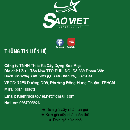
THÔNG TIN LIÊN HỆ
Công ty TNHH Thiết Kế Xây Dựng Sao Việt
Địa chỉ: Lầu 1 Tòa Nhà TTO BUILING, Số 339 Phạm Văn
Bạch,
Phường Tân Sơn (Q. Tân Bình cũ), TPHCM
VPGD: 72F6 Đường DD9, Phường Đông Hưng Thuận, TPHCM
MST: 0314488973
Email: Kientrucsaoviet.net@gmail.com
Hotline: 0967005926
✸ Đơn giá xây nhà trọn gói
✸ Đơn giá xây nhà phần thô
✸ Đơn giá sửa nhà