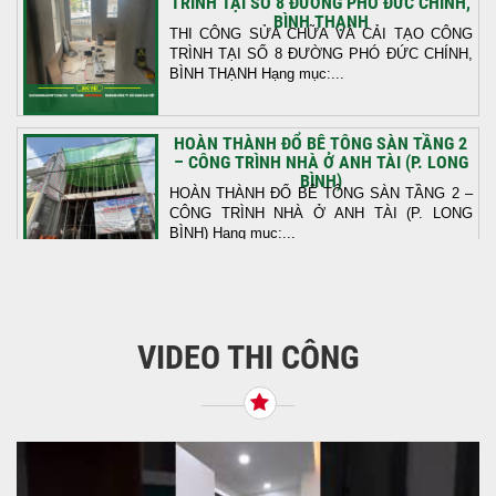
TRÌNH TẠI SỐ 8 ĐƯỜNG PHÓ ĐỨC CHÍNH,
BÌNH THẠNH
THI CÔNG SỬA CHỮA VÀ CẢI TẠO CÔNG
TRÌNH TẠI SỐ 8 ĐƯỜNG PHÓ ĐỨC CHÍNH,
BÌNH THẠNH Hạng mục:...
HOÀN THÀNH ĐỔ BÊ TÔNG SÀN TẦNG 2
– CÔNG TRÌNH NHÀ Ở ANH TÀI (P. LONG
BÌNH)
HOÀN THÀNH ĐỔ BÊ TÔNG SÀN TẦNG 2 –
CÔNG TRÌNH NHÀ Ở ANH TÀI (P. LONG
BÌNH) Hạng mục:...
KHỞI CÔNG THI CÔNG TRỌN GÓI NHÀ
PHỐ TẠI QUẬN BÌNH TÂN, TP.HCM
VIDEO THI CÔNG
Tiếp nối sự tin tưởng từ quý khách hàng, vừa
qua Công Ty TNHH Thiết Kế Xây Dựng Sao
Việt...
NHẬN CHÌA KHÓA – TRAO TỔ ẤM MỚI
TẠI PHƯỜNG AN LẠC