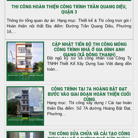
THI CÔNG HOÀN THIỆN CÔNG TRÌNH TRẦN QUANG DIỆU,
QUẬN 3
Thông tin tổng quan dự án: Hạng mục: Thiết kế & Thi công trọn gói /
Hoàn thiện nội thất Địa điểm: Đường Trần Quang Diệu, Phường
14,...
CẬP NHẬT TIẾN ĐỘ THI CÔNG MÓNG
CÔNG TRÌNH NHÀ Ở GIA ĐÌNH ANH
GIANG (XÃ ĐÔNG THẠNH)
Đội ngũ kỹ sư và công nhân của Công Ty
TNHH Thiết Kế Xây Dựng Sao Việt đang dồn
toàn...
CÔNG TRÌNH TẠI 7A HOÀNG BẬT ĐẠT
BƯỚC VÀO GIAI ĐOẠN HOÀN THIỆN CUỐI
CÙNG
Hạng mục: Thi công xây dựng / Cải tạo hoàn
thiện Địa điểm: Số 7A đường Hoàng Bật Đạt,
Phường...
THI CÔNG SỬA CHỮA VÀ CẢI TẠO CÔNG