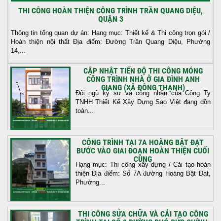
THI CÔNG HOÀN THIỆN CÔNG TRÌNH TRẦN QUANG DIỆU,
QUẬN 3
Thông tin tổng quan dự án: Hạng mục: Thiết kế & Thi công trọn gói /
Hoàn thiện nội thất Địa điểm: Đường Trần Quang Diệu, Phường
14,...
CẬP NHẬT TIẾN ĐỘ THI CÔNG MÓNG
CÔNG TRÌNH NHÀ Ở GIA ĐÌNH ANH
GIANG (XÃ ĐÔNG THẠNH)
Đội ngũ kỹ sư và công nhân của Công Ty
TNHH Thiết Kế Xây Dựng Sao Việt đang dồn
toàn...
CÔNG TRÌNH TẠI 7A HOÀNG BẬT ĐẠT
BƯỚC VÀO GIAI ĐOẠN HOÀN THIỆN CUỐI
CÙNG
Hạng mục: Thi công xây dựng / Cải tạo hoàn
thiện Địa điểm: Số 7A đường Hoàng Bật Đạt,
Phường...
THI CÔNG SỬA CHỮA VÀ CẢI TẠO CÔNG