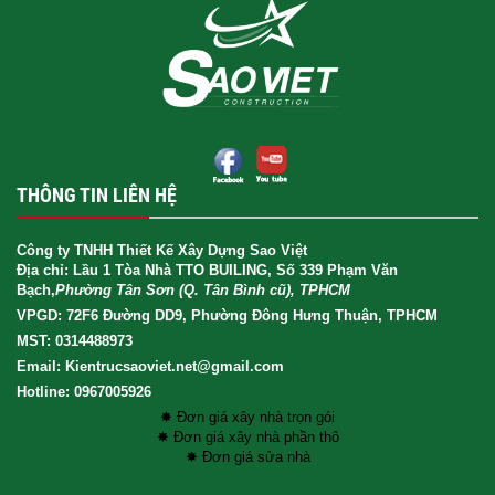
THÔNG TIN LIÊN HỆ
Công ty TNHH Thiết Kế Xây Dựng Sao Việt
Địa chỉ: Lầu 1 Tòa Nhà TTO BUILING, Số 339 Phạm Văn
Bạch,
Phường Tân Sơn (Q. Tân Bình cũ), TPHCM
VPGD: 72F6 Đường DD9, Phường Đông Hưng Thuận, TPHCM
MST: 0314488973
Email: Kientrucsaoviet.net@gmail.com
Hotline: 0967005926
✸ Đơn giá xây nhà trọn gói
✸ Đơn giá xây nhà phần thô
✸ Đơn giá sửa nhà