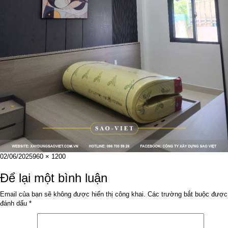
Đăng
Kích
02/06/2025
960 × 1200
vào
cỡ
ngày
đầy
Để lại một bình luận
đủ
Email của bạn sẽ không được hiển thị công khai.
Các trường bắt buộc được
đánh dấu
*