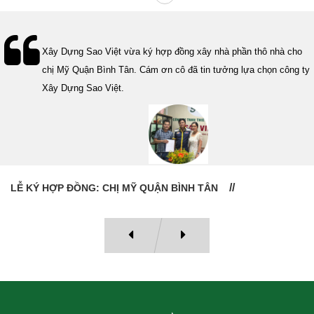
Lễ bàn giao nhà cho gia đình Cô Vân quận 11. Cám ơn anh Tính
đã tin tưởng, lựa chọn công ty Xây Dựng Sao Việt.
LỄ BÀN GIAO NHÀ: CÔ VÂN QUẬN 11