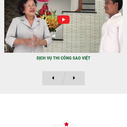
Địa điểm: Đường Lâm Hoành, phường An
LạcGia chủ: Anh Kỳ Xây Dựng Sao Việt chính
thức hoàn tất và...
DỰ ÁN BAO GỒM TRỆT, 3 LẦU VÀ SÂN THƯỢNG ANH THANH
Ý KIẾN KHÁCH HÀNG