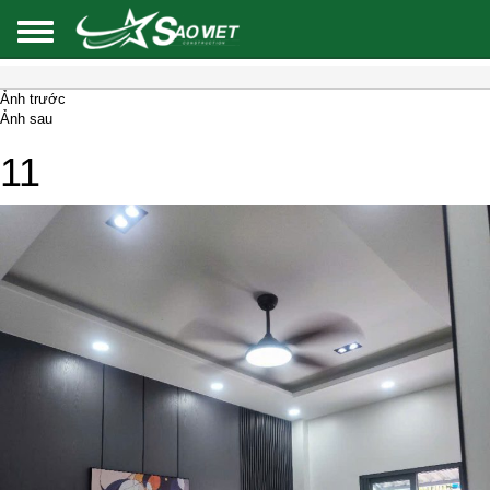
Ảnh trước
Ảnh sau
11