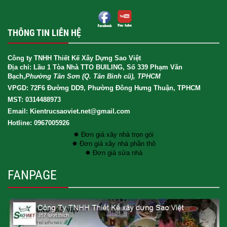
THÔNG TIN LIÊN HỆ
Công ty TNHH Thiết Kế Xây Dựng Sao Việt
Địa chỉ: Lầu 1 Tòa Nhà TTO BUILING, Số 339 Phạm Văn
Bạch,
Phường Tân Sơn (Q. Tân Bình cũ), TPHCM
VPGD: 72F6 Đường DD9, Phường Đông Hưng Thuận, TPHCM
MST: 0314488973
Email: Kientrucsaoviet.net@gmail.com
Hotline: 0967005926
✸ Đơn giá xây nhà trọn gói
✸ Đơn giá xây nhà phần thô
✸ Đơn giá sửa nhà
FANPAGE