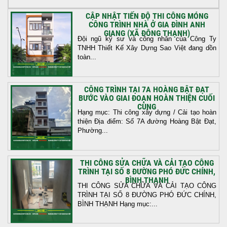
CẬP NHẬT TIẾN ĐỘ THI CÔNG MÓNG
CÔNG TRÌNH NHÀ Ở GIA ĐÌNH ANH
GIANG (XÃ ĐÔNG THẠNH)
Đội ngũ kỹ sư và công nhân của Công Ty
TNHH Thiết Kế Xây Dựng Sao Việt đang dồn
toàn...
CÔNG TRÌNH TẠI 7A HOÀNG BẬT ĐẠT
BƯỚC VÀO GIAI ĐOẠN HOÀN THIỆN CUỐI
CÙNG
Hạng mục: Thi công xây dựng / Cải tạo hoàn
thiện Địa điểm: Số 7A đường Hoàng Bật Đạt,
Phường...
THI CÔNG SỬA CHỮA VÀ CẢI TẠO CÔNG
TRÌNH TẠI SỐ 8 ĐƯỜNG PHÓ ĐỨC CHÍNH,
BÌNH THẠNH
THI CÔNG SỬA CHỮA VÀ CẢI TẠO CÔNG
TRÌNH TẠI SỐ 8 ĐƯỜNG PHÓ ĐỨC CHÍNH,
BÌNH THẠNH Hạng mục:...