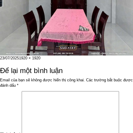
Đăng
Kích
23/07/2025
1920 × 1920
vào
cỡ
ngày
đầy
Để lại một bình luận
đủ
Email của bạn sẽ không được hiển thị công khai.
Các trường bắt buộc được
đánh dấu
*