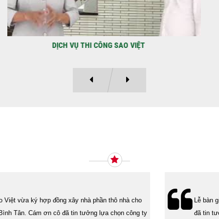
DỰ ÁN BAO GỒM TRỆT, 3 LẦU VÀ SÂN THƯỢNG ANH THANH
Ý KIẾN KHÁCH HÀNG
Lễ bàn giao nhà cho gia đình Cô Vân quận 11. Cám ơn anh Tính
đã tin tưởng, lựa chọn công ty Xây Dựng Sao Việt.