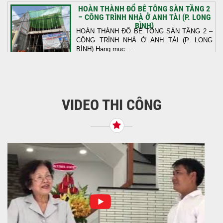
HOÀN THÀNH ĐỔ BÊ TÔNG SÀN TẦNG 2
– CÔNG TRÌNH NHÀ Ở ANH TÀI (P. LONG
BÌNH)
HOÀN THÀNH ĐỔ BÊ TÔNG SÀN TẦNG 2 –
CÔNG TRÌNH NHÀ Ở ANH TÀI (P. LONG
BÌNH) Hạng mục:...
KHỞI CÔNG THI CÔNG TRỌN GÓI NHÀ
PHỐ TẠI QUẬN BÌNH TÂN, TP.HCM
VIDEO THI CÔNG
Tiếp nối sự tin tưởng từ quý khách hàng, vừa
qua Công Ty TNHH Thiết Kế Xây Dựng Sao
Việt...
NHẬN CHÌA KHÓA – TRAO TỔ ẤM MỚI
TẠI PHƯỜNG AN LẠC
Địa điểm: Đường Lâm Hoành, phường An
LạcGia chủ: Anh Kỳ Xây Dựng Sao Việt chính
thức hoàn tất và...