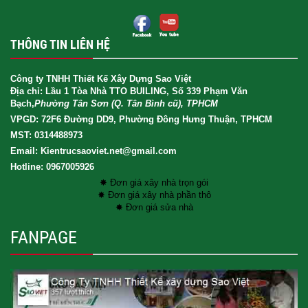
THÔNG TIN LIÊN HỆ
Công ty TNHH Thiết Kế Xây Dựng Sao Việt
Địa chỉ: Lầu 1 Tòa Nhà TTO BUILING, Số 339 Phạm Văn
Bạch,
Phường Tân Sơn (Q. Tân Bình cũ), TPHCM
VPGD: 72F6 Đường DD9, Phường Đông Hưng Thuận, TPHCM
MST: 0314488973
Email: Kientrucsaoviet.net@gmail.com
Hotline: 0967005926
✸ Đơn giá xây nhà trọn gói
✸ Đơn giá xây nhà phần thô
✸ Đơn giá sửa nhà
FANPAGE