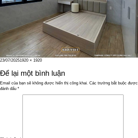
Đăng
Kích
23/07/2025
1920 × 1920
vào
cỡ
ngày
đầy
Để lại một bình luận
đủ
Email của bạn sẽ không được hiển thị công khai.
Các trường bắt buộc được
đánh dấu
*