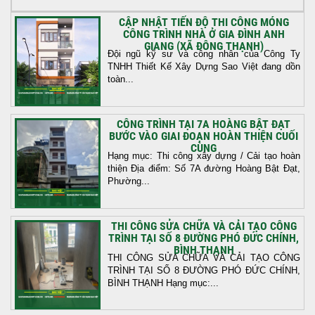
CẬP NHẬT TIẾN ĐỘ THI CÔNG MÓNG
CÔNG TRÌNH NHÀ Ở GIA ĐÌNH ANH
GIANG (XÃ ĐÔNG THẠNH)
Đội ngũ kỹ sư và công nhân của Công Ty
TNHH Thiết Kế Xây Dựng Sao Việt đang dồn
toàn...
CÔNG TRÌNH TẠI 7A HOÀNG BẬT ĐẠT
BƯỚC VÀO GIAI ĐOẠN HOÀN THIỆN CUỐI
CÙNG
Hạng mục: Thi công xây dựng / Cải tạo hoàn
thiện Địa điểm: Số 7A đường Hoàng Bật Đạt,
Phường...
THI CÔNG SỬA CHỮA VÀ CẢI TẠO CÔNG
TRÌNH TẠI SỐ 8 ĐƯỜNG PHÓ ĐỨC CHÍNH,
BÌNH THẠNH
THI CÔNG SỬA CHỮA VÀ CẢI TẠO CÔNG
TRÌNH TẠI SỐ 8 ĐƯỜNG PHÓ ĐỨC CHÍNH,
BÌNH THẠNH Hạng mục:...