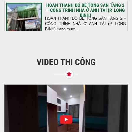
HOÀN THÀNH ĐỔ BÊ TÔNG SÀN TẦNG 2
– CÔNG TRÌNH NHÀ Ở ANH TÀI (P. LONG
BÌNH)
HOÀN THÀNH ĐỔ BÊ TÔNG SÀN TẦNG 2 –
CÔNG TRÌNH NHÀ Ở ANH TÀI (P. LONG
BÌNH) Hạng mục:...
KHỞI CÔNG THI CÔNG TRỌN GÓI NHÀ
PHỐ TẠI QUẬN BÌNH TÂN, TP.HCM
VIDEO THI CÔNG
Tiếp nối sự tin tưởng từ quý khách hàng, vừa
qua Công Ty TNHH Thiết Kế Xây Dựng Sao
Việt...
NHẬN CHÌA KHÓA – TRAO TỔ ẤM MỚI
TẠI PHƯỜNG AN LẠC
Địa điểm: Đường Lâm Hoành, phường An
LạcGia chủ: Anh Kỳ Xây Dựng Sao Việt chính
thức hoàn tất và...