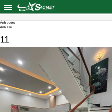
Ảnh trước
Ảnh sau
11