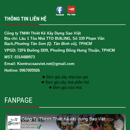
THÔNG TIN LIÊN HỆ
Công ty TNHH Thiết Kế Xây Dựng Sao Việt
Địa chỉ: Lầu 1 Tòa Nhà TTO BUILING, Số 339 Phạm Văn
Bạch,
Phường Tân Sơn (Q. Tân Bình cũ), TPHCM
VPGD: 72F6 Đường DD9, Phường Đông Hưng Thuận, TPHCM
MST: 0314488973
Email: Kientrucsaoviet.net@gmail.com
Hotline: 0967005926
✸ Đơn giá xây nhà trọn gói
✸ Đơn giá xây nhà phần thô
✸ Đơn giá sửa nhà
FANPAGE