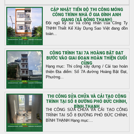
CẬP NHẬT TIẾN ĐỘ THI CÔNG MÓNG
CÔNG TRÌNH NHÀ Ở GIA ĐÌNH ANH
GIANG (XÃ ĐÔNG THẠNH)
Đội ngũ kỹ sư và công nhân của Công Ty
TNHH Thiết Kế Xây Dựng Sao Việt đang dồn
toàn...
CÔNG TRÌNH TẠI 7A HOÀNG BẬT ĐẠT
BƯỚC VÀO GIAI ĐOẠN HOÀN THIỆN CUỐI
CÙNG
Hạng mục: Thi công xây dựng / Cải tạo hoàn
thiện Địa điểm: Số 7A đường Hoàng Bật Đạt,
Phường...
THI CÔNG SỬA CHỮA VÀ CẢI TẠO CÔNG
TRÌNH TẠI SỐ 8 ĐƯỜNG PHÓ ĐỨC CHÍNH,
BÌNH THẠNH
THI CÔNG SỬA CHỮA VÀ CẢI TẠO CÔNG
TRÌNH TẠI SỐ 8 ĐƯỜNG PHÓ ĐỨC CHÍNH,
BÌNH THẠNH Hạng mục:...