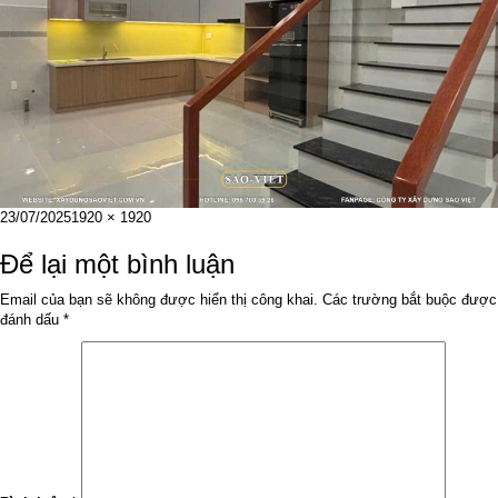
Đăng
Kích
23/07/2025
1920 × 1920
vào
cỡ
ngày
đầy
Để lại một bình luận
đủ
Email của bạn sẽ không được hiển thị công khai.
Các trường bắt buộc được
đánh dấu
*