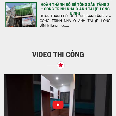
HOÀN THÀNH ĐỔ BÊ TÔNG SÀN TẦNG 2
– CÔNG TRÌNH NHÀ Ở ANH TÀI (P. LONG
BÌNH)
HOÀN THÀNH ĐỔ BÊ TÔNG SÀN TẦNG 2 –
CÔNG TRÌNH NHÀ Ở ANH TÀI (P. LONG
BÌNH) Hạng mục:...
KHỞI CÔNG THI CÔNG TRỌN GÓI NHÀ
PHỐ TẠI QUẬN BÌNH TÂN, TP.HCM
VIDEO THI CÔNG
Tiếp nối sự tin tưởng từ quý khách hàng, vừa
qua Công Ty TNHH Thiết Kế Xây Dựng Sao
Việt...
NHẬN CHÌA KHÓA – TRAO TỔ ẤM MỚI
TẠI PHƯỜNG AN LẠC
Địa điểm: Đường Lâm Hoành, phường An
LạcGia chủ: Anh Kỳ Xây Dựng Sao Việt chính
thức hoàn tất và...