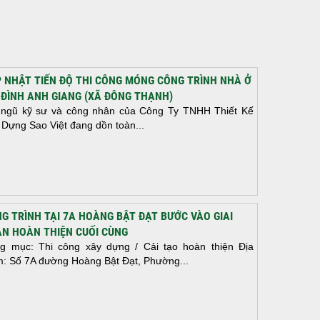
 NHẬT TIẾN ĐỘ THI CÔNG MÓNG CÔNG TRÌNH NHÀ Ở
 ĐÌNH ANH GIANG (XÃ ĐÔNG THẠNH)
 ngũ kỹ sư và công nhân của Công Ty TNHH Thiết Kế
 Dựng Sao Việt đang dồn toàn...
G TRÌNH TẠI 7A HOÀNG BẬT ĐẠT BƯỚC VÀO GIAI
N HOÀN THIỆN CUỐI CÙNG
g mục: Thi công xây dựng / Cải tạo hoàn thiện Địa
m: Số 7A đường Hoàng Bật Đạt, Phường...