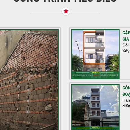
CẬP
GIA
Đội
Xây
CÔN
ĐOẠ
Hạn
điể