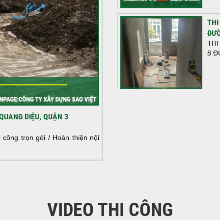
THI
ĐƯỜ
THI
8 Đ
HOÀ
QUANG DIỆU, QUẬN 3
NHÀ
HOÀ
công trọn gói / Hoàn thiện nội
NHÀ
VIDEO THI CÔNG
KHỞ
BÌN