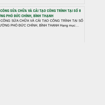
 CÔNG SỬA CHỮA VÀ CẢI TẠO CÔNG TRÌNH TẠI SỐ 8
NG PHÓ ĐỨC CHÍNH, BÌNH THẠNH
 CÔNG SỬA CHỮA VÀ CẢI TẠO CÔNG TRÌNH TẠI SỐ
ƯỜNG PHÓ ĐỨC CHÍNH, BÌNH THẠNH Hạng mục:...
N THÀNH ĐỔ BÊ TÔNG SÀN TẦNG 2 – CÔNG TRÌNH
 Ở ANH TÀI (P. LONG BÌNH)
N THÀNH ĐỔ BÊ TÔNG SÀN TẦNG 2 – CÔNG TRÌNH
 Ở ANH TÀI (P. LONG BÌNH) Hạng mục:...
I CÔNG THI CÔNG TRỌN GÓI NHÀ PHỐ TẠI QUẬN
H TÂN, TP.HCM