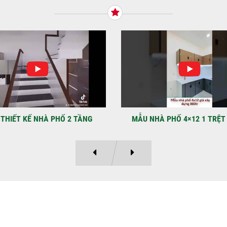
Tiế
TNH
NHẬ
LẠ
Địa
Kỳ 
THIẾT KẾ NHÀ PHỐ 2 TẦNG
MẪU NHÀ PHỐ 4×12 1 TRỆT
Ý KIẾN KHÁCH HÀNG