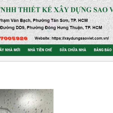
ÂY NHÀ MỚI
NHÀ TIỀN CHẾ
SỬA CHỮA NHÀ
BẢNG BÁO 