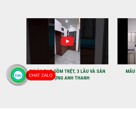
IỆT
DỰ ÁN BAO GỒM TRỆT, 3 LẦU VÀ SÂN
MÃU 
CHAT ZALO
THƯỢNG ANH THANH