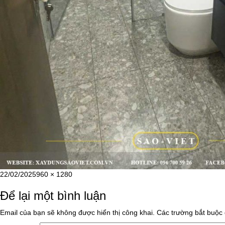
Đăng
Kích
22/02/2025
960 × 1280
vào
cỡ
Để lại một bình luận
ngày
đầy
đủ
Email của bạn sẽ không được hiển thị công khai.
Các trường bắt buộc