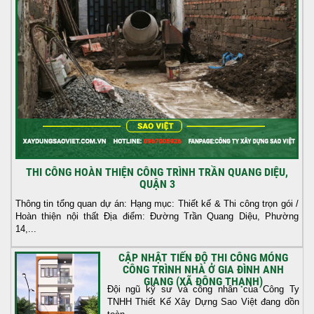
THI CÔNG HOÀN THIỆN CÔNG TRÌNH TRẦN QUANG DIỆU,
QUẬN 3
Thông tin tổng quan dự án: Hạng mục: Thiết kế & Thi công trọn gói /
Hoàn thiện nội thất Địa điểm: Đường Trần Quang Diệu, Phường
14,...
CẬP NHẬT TIẾN ĐỘ THI CÔNG MÓNG
CÔNG TRÌNH NHÀ Ở GIA ĐÌNH ANH
GIANG (XÃ ĐÔNG THẠNH)
Đội ngũ kỹ sư và công nhân của Công Ty
TNHH Thiết Kế Xây Dựng Sao Việt đang dồn