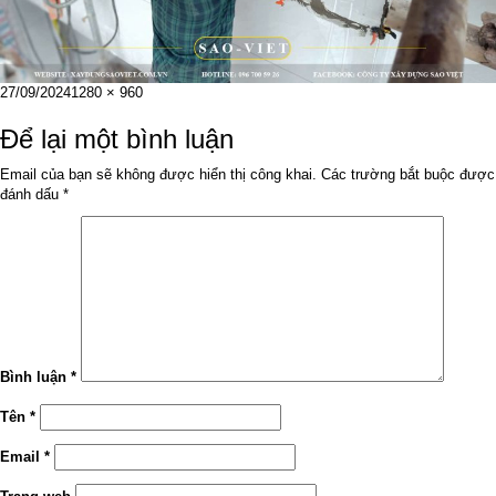
Đăng
Kích
27/09/2024
1280 × 960
vào
cỡ
ngày
đầy
Để lại một bình luận
đủ
Email của bạn sẽ không được hiển thị công khai.
Các trường bắt buộc được
đánh dấu
*
Bình luận
*
Tên
*
Email
*