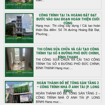
toàn...
CÔNG TRÌNH TẠI 7A HOÀNG BẬT ĐẠT
BƯỚC VÀO GIAI ĐOẠN HOÀN THIỆN CUỐI
CÙNG
Hạng mục: Thi công xây dựng / Cải tạo hoàn
thiện Địa điểm: Số 7A đường Hoàng Bật Đạt,
Phường...
THI CÔNG SỬA CHỮA VÀ CẢI TẠO CÔNG
TRÌNH TẠI SỐ 8 ĐƯỜNG PHÓ ĐỨC CHÍNH,
BÌNH THẠNH
THI CÔNG SỬA CHỮA VÀ CẢI TẠO CÔNG
TRÌNH TẠI SỐ 8 ĐƯỜNG PHÓ ĐỨC CHÍNH,
BÌNH THẠNH Hạng mục:...
HOÀN THÀNH ĐỔ BÊ TÔNG SÀN TẦNG 2
– CÔNG TRÌNH NHÀ Ở ANH TÀI (P. LONG
BÌNH)
HOÀN THÀNH ĐỔ BÊ TÔNG SÀN TẦNG 2 –
CÔNG TRÌNH NHÀ Ở ANH TÀI (P. LONG
BÌNH) Hạng mục:...