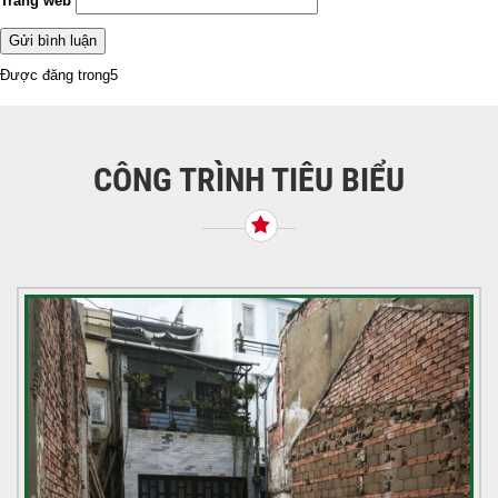
Trang web
Điều
Được đăng trong
5
hướng
bài
viết
CÔNG TRÌNH TIÊU BIỂU