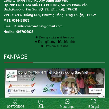
Công ty TNHH Thiết Kế Xây Dựng Sao Việt
Địa chỉ: Lầu 1 Tòa Nhà TTO BUILING, Số 339 Phạm Văn
Bạch,
Phường Tân Sơn (Q. Tân Bình cũ), TPHCM
VPGD: 72F6 Đường DD9, Phường Đông Hưng Thuận, TPHCM
MST: 0314488973
Email: Kientrucsaoviet.net@gmail.com
Hotline: 0967005926
✸ Đơn giá xây nhà trọn gói
✸ Đơn giá xây nhà phần thô
✸ Đơn giá sửa nhà
FANPAGE
Copyright® 2017 XAY DUNG SAO VIET CO.LTD . All rights reserved.
0967005926
Zalo
Messenger
Báo giá