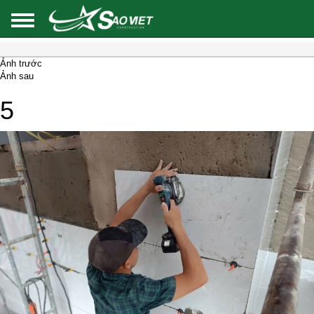
Ảnh trước
Ảnh sau
5