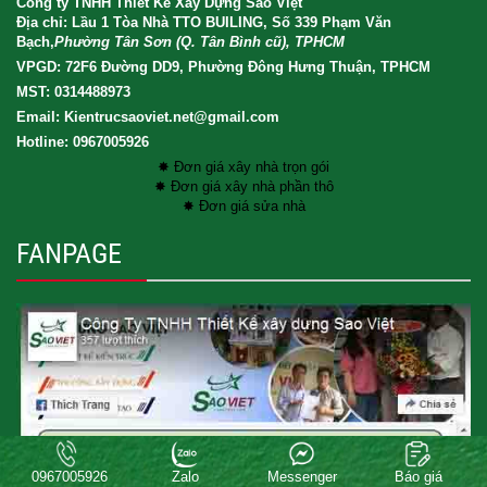
Công ty TNHH Thiết Kế Xây Dựng Sao Việt
Địa chỉ: Lầu 1 Tòa Nhà TTO BUILING, Số 339 Phạm Văn
Bạch,
Phường Tân Sơn (Q. Tân Bình cũ), TPHCM
VPGD: 72F6 Đường DD9, Phường Đông Hưng Thuận, TPHCM
MST: 0314488973
Email: Kientrucsaoviet.net@gmail.com
Hotline: 0967005926
✸ Đơn giá xây nhà trọn gói
✸ Đơn giá xây nhà phần thô
✸ Đơn giá sửa nhà
FANPAGE
Copyright® 2017 XAY DUNG SAO VIET CO.LTD . All rights reserved.
0967005926
Zalo
Messenger
Báo giá