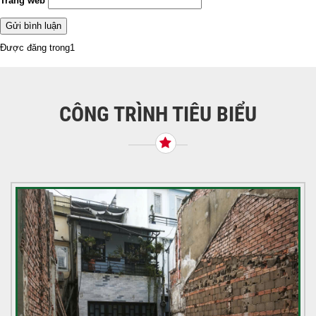
Trang web
Điều
Được đăng trong
1
hướng
bài
viết
CÔNG TRÌNH TIÊU BIỂU