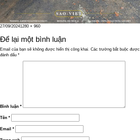
Đăng
Kích
27/09/2024
1280 × 960
vào
cỡ
ngày
đầy
Để lại một bình luận
đủ
Email của bạn sẽ không được hiển thị công khai.
Các trường bắt buộc được
đánh dấu
*
Bình luận
*
Tên
*
Email
*