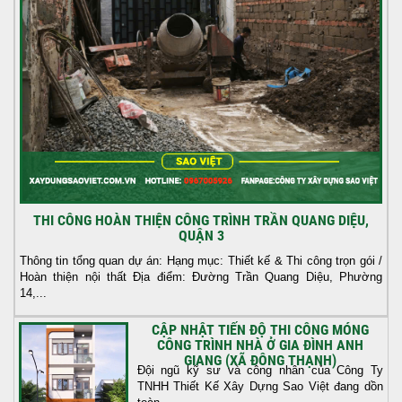
THI CÔNG HOÀN THIỆN CÔNG TRÌNH TRẦN QUANG DIỆU,
QUẬN 3
Thông tin tổng quan dự án: Hạng mục: Thiết kế & Thi công trọn gói /
Hoàn thiện nội thất Địa điểm: Đường Trần Quang Diệu, Phường
14,...
CẬP NHẬT TIẾN ĐỘ THI CÔNG MÓNG
CÔNG TRÌNH NHÀ Ở GIA ĐÌNH ANH
GIANG (XÃ ĐÔNG THẠNH)
Đội ngũ kỹ sư và công nhân của Công Ty
TNHH Thiết Kế Xây Dựng Sao Việt đang dồn