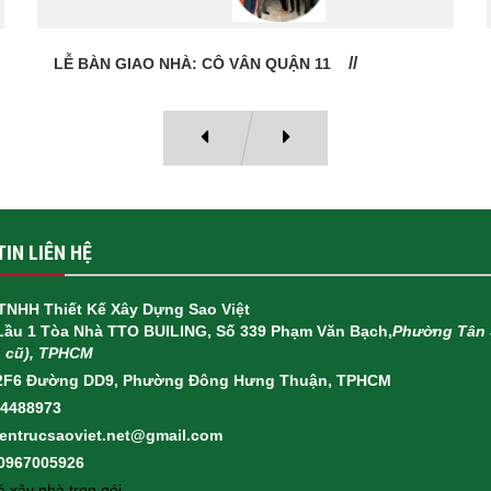
HỢP ĐỒNG THI CÔNG TRỌN GÓI QUẬN 6
IN LIÊN HỆ
TNHH Thiết Kế Xây Dựng Sao Việt
 Lầu 1 Tòa Nhà TTO BUILING, Số 339 Phạm Văn Bạch,
Phường Tân 
h cũ), TPHCM
2F6 Đường DD9, Phường Đông Hưng Thuận, TPHCM
14488973
ientrucsaoviet.net@gmail.com
 0967005926
 xây nhà trọn gói