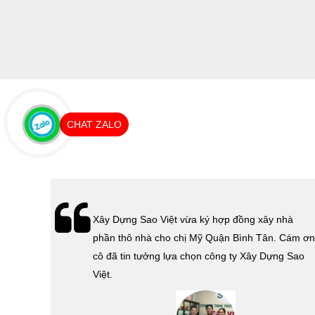
THƯỢNG ANH THANH
CHAT ZALO
hà
Lễ bàn giao nhà cho gia đình Cô Vân quận 11.
Cám ơn
Cám ơn anh Tính đã tin tưởng, lựa chọn công ty
 Sao
Xây Dựng Sao Việt.