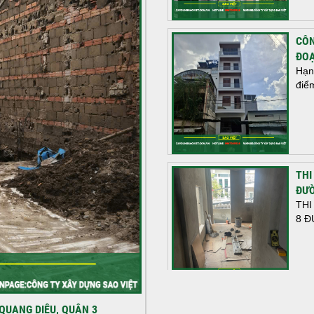
CÔN
ĐOẠ
Hạn
điể
THI
ĐƯỜ
THI
8 Đ
HOÀ
QUANG DIỆU, QUẬN 3