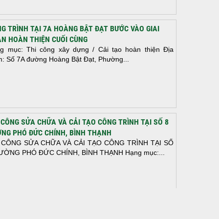
G TRÌNH TẠI 7A HOÀNG BẬT ĐẠT BƯỚC VÀO GIAI
N HOÀN THIỆN CUỐI CÙNG
g mục: Thi công xây dựng / Cải tạo hoàn thiện Địa
m: Số 7A đường Hoàng Bật Đạt, Phường...
 CÔNG SỬA CHỮA VÀ CẢI TẠO CÔNG TRÌNH TẠI SỐ 8
NG PHÓ ĐỨC CHÍNH, BÌNH THẠNH
 CÔNG SỬA CHỮA VÀ CẢI TẠO CÔNG TRÌNH TẠI SỐ
ƯỜNG PHÓ ĐỨC CHÍNH, BÌNH THẠNH Hạng mục:...
N THÀNH ĐỔ BÊ TÔNG SÀN TẦNG 2 – CÔNG TRÌNH