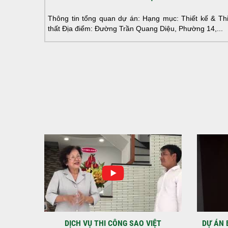
Thông tin tổng quan dự án: Hạng mục: Thiết kế & Thi 
thất Địa điểm: Đường Trần Quang Diệu, Phường 14,...
IỆT
DỰ ÁN BAO GỒM TRỆT, 3 LẦU VÀ SÂN
MÃU 