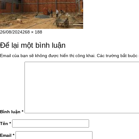
Đăng
Kích
26/08/2024
268 × 188
vào
cỡ
Để lại một bình luận
ngày
đầy
đủ
Email của bạn sẽ không được hiển thị công khai.
Các trường bắt buộc
Bình luận
*
Tên
*
Email
*