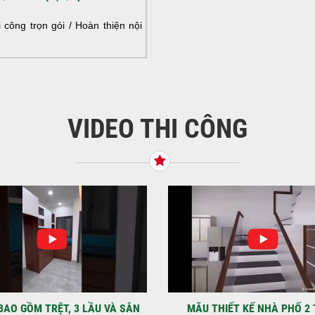
NHÀ
HOÀ
công trọn gói / Hoàn thiện nội
NHÀ
VIDEO THI CÔNG
KHỞ
BÌN
Tiế
TNH
NHẬ
LẠ
Địa
Kỳ 
THIẾT KẾ NHÀ PHỐ 2 TẦNG
MẪU NHÀ PHỐ 4×12 1 TRỆT