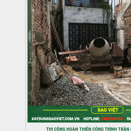
THI CÔNG HOÀN THIỆN CÔNG TRÌNH TRẦN 