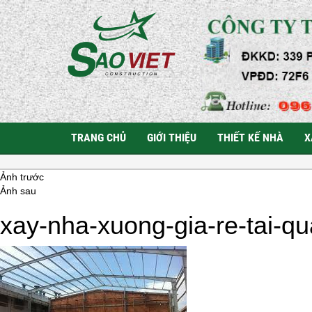
TRANG CHỦ
GIỚI THIỆU
THIẾT KẾ NHÀ
X
Ảnh trước
Ảnh sau
xay-nha-xuong-gia-re-tai-q