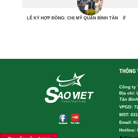
LỄ BÀN GIAO NHÀ: CÔ VÂN QUẬN 11
THÔNG T
Công ty 
Địa chỉ:
Tân Bìn
VPGD: 7
MST: 03
Email: K
Hotline:
✸ Đơn giá