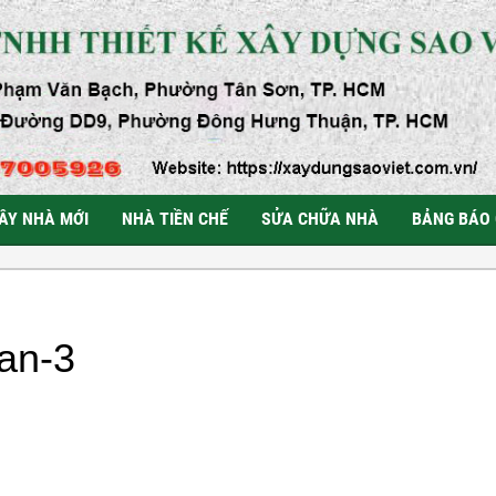
ÂY NHÀ MỚI
NHÀ TIỀN CHẾ
SỬA CHỮA NHÀ
BẢNG BÁO 
uan-3