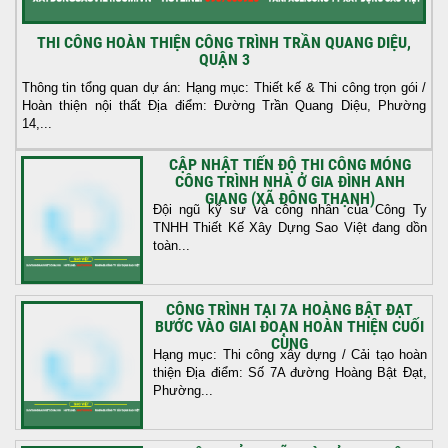
THI CÔNG HOÀN THIỆN CÔNG TRÌNH TRẦN QUANG DIỆU,
QUẬN 3
Thông tin tổng quan dự án: Hạng mục: Thiết kế & Thi công trọn gói /
Hoàn thiện nội thất Địa điểm: Đường Trần Quang Diệu, Phường
14,...
CẬP NHẬT TIẾN ĐỘ THI CÔNG MÓNG
CÔNG TRÌNH NHÀ Ở GIA ĐÌNH ANH
GIANG (XÃ ĐÔNG THẠNH)
Đội ngũ kỹ sư và công nhân của Công Ty
TNHH Thiết Kế Xây Dựng Sao Việt đang dồn
toàn...
CÔNG TRÌNH TẠI 7A HOÀNG BẬT ĐẠT
BƯỚC VÀO GIAI ĐOẠN HOÀN THIỆN CUỐI
CÙNG
Hạng mục: Thi công xây dựng / Cải tạo hoàn
thiện Địa điểm: Số 7A đường Hoàng Bật Đạt,
Phường...