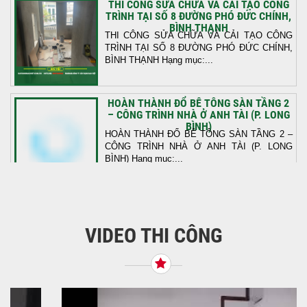
THI CÔNG SỬA CHỮA VÀ CẢI TẠO CÔNG
TRÌNH TẠI SỐ 8 ĐƯỜNG PHÓ ĐỨC CHÍNH,
BÌNH THẠNH
THI CÔNG SỬA CHỮA VÀ CẢI TẠO CÔNG
TRÌNH TẠI SỐ 8 ĐƯỜNG PHÓ ĐỨC CHÍNH,
BÌNH THẠNH Hạng mục:...
HOÀN THÀNH ĐỔ BÊ TÔNG SÀN TẦNG 2
– CÔNG TRÌNH NHÀ Ở ANH TÀI (P. LONG
BÌNH)
HOÀN THÀNH ĐỔ BÊ TÔNG SÀN TẦNG 2 –
CÔNG TRÌNH NHÀ Ở ANH TÀI (P. LONG
BÌNH) Hạng mục:...
KHỞI CÔNG THI CÔNG TRỌN GÓI NHÀ
PHỐ TẠI QUẬN BÌNH TÂN, TP.HCM
VIDEO THI CÔNG
Tiếp nối sự tin tưởng từ quý khách hàng, vừa
qua Công Ty TNHH Thiết Kế Xây Dựng Sao
Việt...
NHẬN CHÌA KHÓA – TRAO TỔ ẤM MỚI