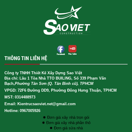
THÔNG TIN LIÊN HỆ
Công ty TNHH Thiết Kế Xây Dựng Sao Việt
Địa chỉ: Lầu 1 Tòa Nhà TTO BUILING, Số 339 Phạm Văn
Bạch,
Phường Tân Sơn (Q. Tân Bình cũ), TPHCM
VPGD: 72F6 Đường DD9, Phường Đông Hưng Thuận, TPHCM
MST: 0314488973
Email: Kientrucsaoviet.net@gmail.com
Hotline: 0967005926
✸ Đơn giá xây nhà trọn gói
✸ Đơn giá xây nhà phần thô
✸ Đơn giá sửa nhà