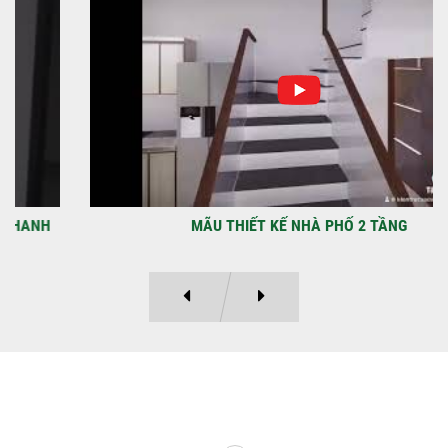
TẠI PHƯỜNG AN LẠC
Địa điểm: Đường Lâm Hoành, phường An
LạcGia chủ: Anh Kỳ Xây Dựng Sao Việt chính
thức hoàn tất và...
MÃU THIẾT KẾ NHÀ PHỐ 2 TẦNG
Ý KIẾN KHÁCH HÀNG