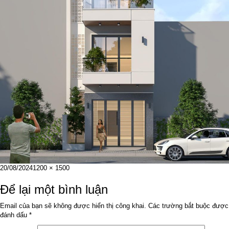
Đăng
Kích
20/08/2024
1200 × 1500
vào
cỡ
ngày
đầy
Để lại một bình luận
đủ
Email của bạn sẽ không được hiển thị công khai.
Các trường bắt buộc được
đánh dấu
*