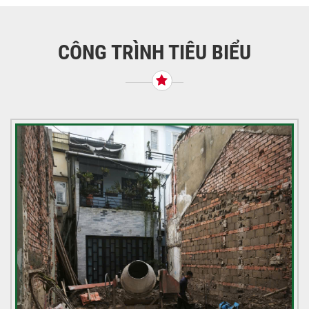
hướng
bài
viết
CÔNG TRÌNH TIÊU BIỂU