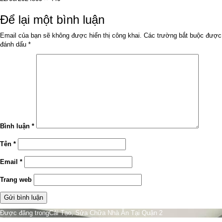
vào
cỡ
ngày
đầy
Để lại một bình luận
đủ
Email của bạn sẽ không được hiển thị công khai.
Các trường bắt buộc được
đánh dấu
*
Bình luận
*
Tên
*
Email
*
Trang web
Điều
Được đăng trong
Cải Tạo, Sửa Chữa Nhà Ăn Tại Quận 2