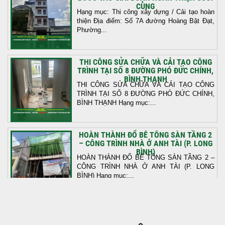
CÙNG
Hạng mục: Thi công xây dựng / Cải tạo hoàn
thiện Địa điểm: Số 7A đường Hoàng Bật Đạt,
Phường...
THI CÔNG SỬA CHỮA VÀ CẢI TẠO CÔNG
TRÌNH TẠI SỐ 8 ĐƯỜNG PHÓ ĐỨC CHÍNH,
BÌNH THẠNH
THI CÔNG SỬA CHỮA VÀ CẢI TẠO CÔNG
TRÌNH TẠI SỐ 8 ĐƯỜNG PHÓ ĐỨC CHÍNH,
BÌNH THẠNH Hạng mục:...
HOÀN THÀNH ĐỔ BÊ TÔNG SÀN TẦNG 2
– CÔNG TRÌNH NHÀ Ở ANH TÀI (P. LONG
BÌNH)
HOÀN THÀNH ĐỔ BÊ TÔNG SÀN TẦNG 2 –
CÔNG TRÌNH NHÀ Ở ANH TÀI (P. LONG
BÌNH) Hạng mục:...
KHỞI CÔNG THI CÔNG TRỌN GÓI NHÀ
PHỐ TẠI QUẬN BÌNH TÂN, TP.HCM