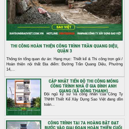
THI CÔNG HOÀN THIỆN CÔNG TRÌNH TRẦN QUANG DIỆU,
QUẬN 3
Thông tin tổng quan dự án: Hạng mục: Thiết kế & Thi công trọn gói /
Hoàn thiện nội thất Địa điểm: Đường Trần Quang Diệu, Phường
14,...
CẬP NHẬT TIẾN ĐỘ THI CÔNG MÓNG
CÔNG TRÌNH NHÀ Ở GIA ĐÌNH ANH
GIANG (XÃ ĐÔNG THẠNH)
Đội ngũ kỹ sư và công nhân của Công Ty
TNHH Thiết Kế Xây Dựng Sao Việt đang dồn
toàn...
CÔNG TRÌNH TẠI 7A HOÀNG BẬT ĐẠT
BƯỚC VÀO GIAI ĐOẠN HOÀN THIỆN CUỐI