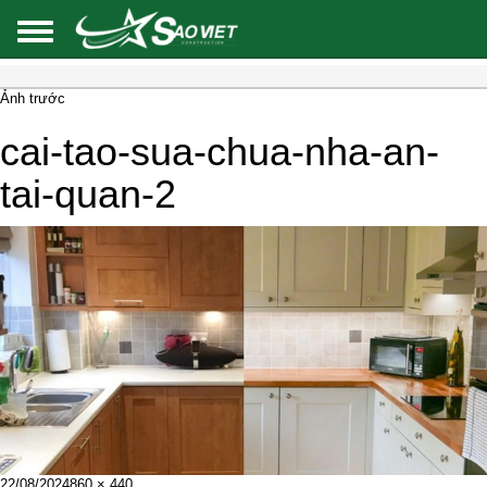
Ảnh trước
cai-tao-sua-chua-nha-an-
tai-quan-2
Đăng
Kích
22/08/2024
860 × 440